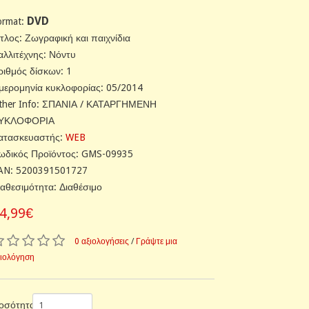
DVD
ormat:
ίτλος: Ζωγραφική και παιχνίδια
αλλιτέχνης: Νόντυ
ριθμός δίσκων: 1
μερομηνία κυκλοφορίας: 05/2014
ther Info: ΣΠΑΝΙΑ / ΚΑΤΑΡΓΗΜΕΝΗ
ΥΚΛΟΦΟΡΙΑ
ατασκευαστής:
WEB
ωδικός Προϊόντος: GMS-09935
AN: 5200391501727
ιαθεσιμότητα: Διαθέσιμο
4,99€
0 αξιολογήσεις
/
Γράψτε μια
ξιολόγηση
οσότητα