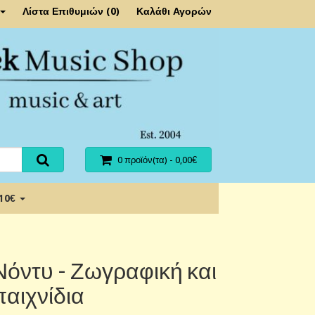
Λίστα Επιθυμιών (0)
Καλάθι Αγορών
0 προϊόν(τα) - 0,00€
 10€
Νόντυ - Ζωγραφική και
παιχνίδια