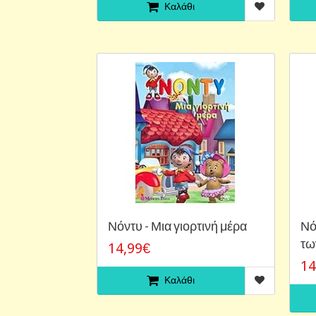
Καλάθι
Νόντυ - Μια γιορτινή μέρα
Νό
τω
14,99€
14
Καλάθι