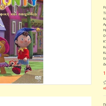
F
T
Κ
Α
Η
O
Κ
Κ
Κ
E
Δ
1
α
Π