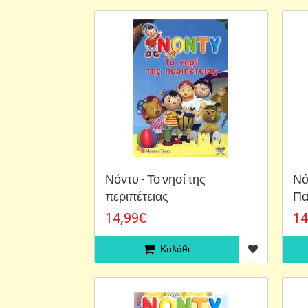
Νόντυ - Το νησί της
Νό
περιπέτειας
Πα
14,99€
14
Καλάθι