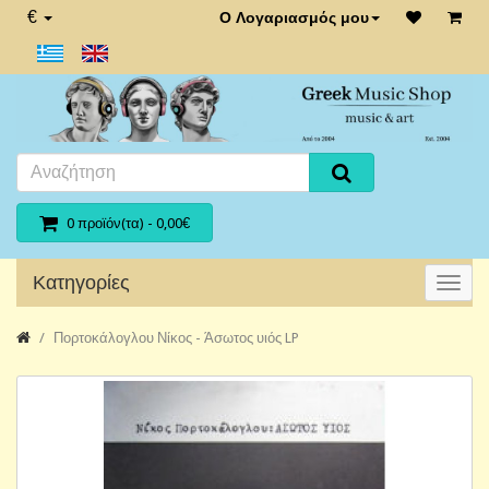
€
Ο Λογαριασμός μου
0 προϊόν(τα) - 0,00€
Κατηγορίες
Πορτοκάλογλου Νίκος - Άσωτος υιός LP