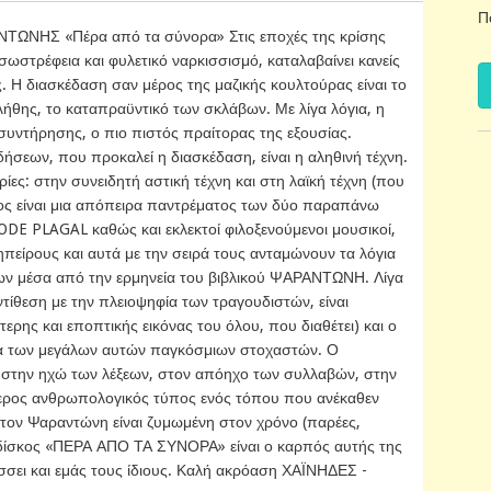
Π
ΩΝΗΣ «Πέρα από τα σύνορα» Στις εποχές της κρίσης
σωστρέφεια και φυλετικό ναρκισσισμό, καταλαβαίνει κανείς
. Η διασκέδαση σαν μέρος της μαζικής κουλτούρας είναι το
λήθης, το καταπραϋντικό των σκλάβων. Με λίγα λόγια, η
συντήρησης, ο πιο πιστός πραίτορας της εξουσίας.
σεων, που προκαλεί η διασκέδαση, είναι η αληθινή τέχνη.
ες: στην συνειδητή αστική τέχνη και στη λαϊκή τέχνη (που
κος είναι μια απόπειρα παντρέματος των δύο παραπάνω
DE PLAGAL καθώς και εκλεκτοί φιλοξενούμενοι μουσικοί,
είρους και αυτά με την σειρά τους ανταμώνουν τα λόγια
ων μέσα από την ερμηνεία του βιβλικού ΨΑΡΑΝΤΩΝΗ. Λίγα
τίθεση με την πλειοψηφία των τραγουδιστών, είναι
τερης και εποπτικής εικόνας του όλου, που διαθέτει) και ο
ια των μεγάλων αυτών παγκόσμιων στοχαστών. Ο
 στην ηχώ των λέξεων, στον απόηχο των συλλαβών, στην
τερος ανθρωπολογικός τύπος ενός τόπου που ανέκαθεν
 τον Ψαραντώνη είναι ζυμωμένη στον χρόνο (παρέες,
Ο δίσκος «ΠΕΡΑ ΑΠΟ ΤΑ ΣΥΝΟΡΑ» είναι ο καρπός αυτής της
σει και εμάς τους ίδιους. Καλή ακρόαση ΧΑΪΝΗΔΕΣ -