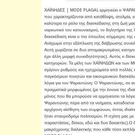
ΧΑΪΝΗΔΕΣ | MODE PLAGAL ερμηνεύει ο ΨΑΡΑΝΤ
που χαρακτηρίζονται από κατάθλιψη, ατολμία, ε
καλύτερα το ρόλο της διασκέδασης στη ζωή μας
ναρκωτικό του κατευνασμού, το δηλητήριο της 
διασκέδαση είναι ο πιο ύπουλος σύμμαχος της 
Ανάχωμα στην εξάπλωση της διάβρωσης συνειδή
Αυτή χωρίζεται σε δυο απομακρυσμένες κατηγορί
έχει άλλη μορφή συνειδητότητας). Αυτός ο δίσ
κατηγοριών. Τα μέλη των ΧΑΪΝΗΔΩΝ και των MO
σμίγουν ρυθμούς και ηχοχρώματα από πολλές ηπ
παγκόσμιων ποιητών και οικουμενικών δασκάλ
λόγια για τον Ψαραντώνη: Ο Ψαραντώνης, σε αν
πραγματικά μορφωμένος (με την έννοια της ιδιαί
μόνος που θα μπορούσε να ερμηνεύσει τα λόγ
Ψαραντώνης πέρα από τα νοήματα, καταδύεται
αρχέγονη αίσθηση των συμφώνων, όντας ιδιαί
ήταν σταυροδρόμι πολιτισμών. Η σχέση μας με
παραστάσεις, δίσκοι, εδώ και δυο δεκαετίες).
μακρόχρονης διαλεκτικής που κάθε τόσο εκπλήσ