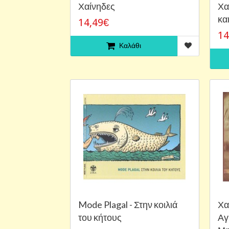
Χαίνηδες
Χα
κα
14,49€
14
Καλάθι
Mode Plagal - Στην κοιλιά
Χα
του κήτους
Αγ