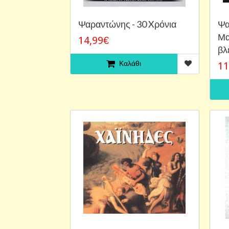
Ψαραντώνης - 30 Xρόνια
Ψα
Μα
14,99€
βλ
Καλάθι
11