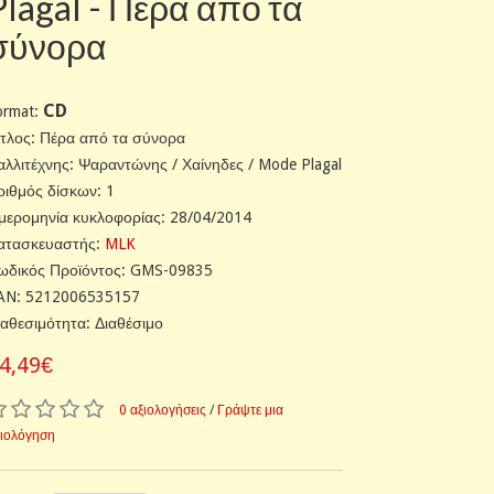
Plagal - Πέρα από τα
σύνορα
CD
ormat:
ίτλος: Πέρα από τα σύνορα
αλλιτέχνης: Ψαραντώνης / Χαίνηδες / Mode Plagal
ριθμός δίσκων: 1
μερομηνία κυκλοφορίας: 28/04/2014
ατασκευαστής:
MLK
ωδικός Προϊόντος: GMS-09835
AN: 5212006535157
ιαθεσιμότητα: Διαθέσιμο
4,49€
0 αξιολογήσεις
/
Γράψτε μια
ξιολόγηση