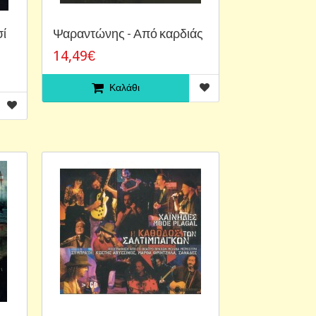
σί
Ψαραντώνης - Από καρδιάς
14,49€
Καλάθι