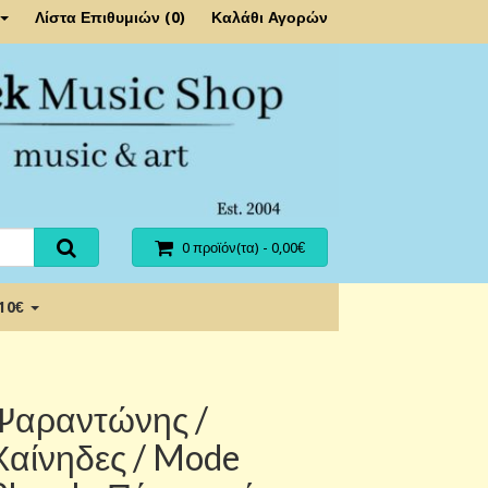
Λίστα Επιθυμιών (0)
Καλάθι Αγορών
0 προϊόν(τα) - 0,00€
 10€
Ψαραντώνης /
Χαίνηδες / Mode