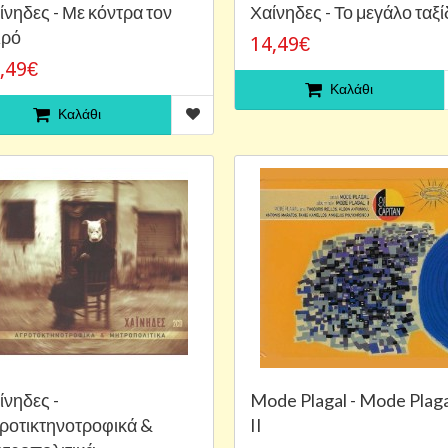
ίνηδες - Με κόντρα τον
Χαίνηδες - Το μεγάλο ταξί
ιρό
14,49€
,49€
Καλάθι
Καλάθι
ίνηδες -
Mode Plagal - Mode Plaga
ροτικτηνοτροφικά &
II