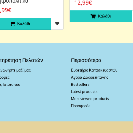
τροπολιτικά
12,99€
,99€
Καλάθι
Καλάθι
πηρέτηση Πελατών
Περισσότερα
ινωνήστε μαζί μας
Ευρετήριο Κατασκευαστών
ροφές
Αγορά Δωροεπιταγής
ς Ιστότοπου
Bestsellers
Latest products
Most viewed products
Προσφορές