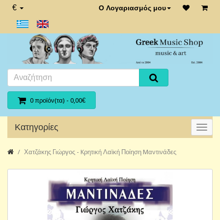
€
Ο Λογαριασμός μου
0 προϊόν(τα) - 0,00€
Κατηγορίες
Χατζάκης Γιώργος - Kρητική Λαϊκή Ποίηση Mαντινάδες