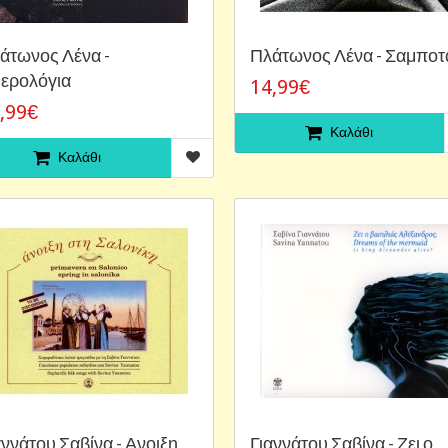
άτωνος Λένα -
Πλάτωνος Λένα - Σαμποτ
ερολόγια
14,99€
,99€
Καλάθι
Καλάθι
αννάτου Σαβίνα - Ανοιξη
Γιαννάτου Σαβίνα - Ζει ο