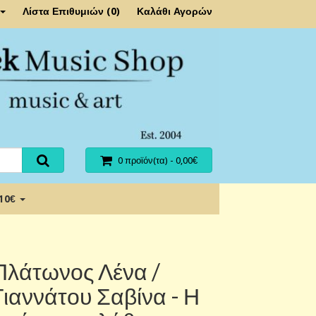
Λίστα Επιθυμιών (0)
Καλάθι Αγορών
0 προϊόν(τα) - 0,00€
 10€
Πλάτωνος Λένα /
Γιαννάτου Σαβίνα - Η