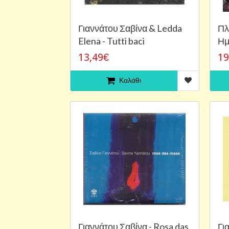
Γιαννάτου Σαβίνα & Ledda
Πλ
Elena - Tutti baci
Ημ
13,49€
19
Καλάθι
Γιαννάτου Σαβίνα - Rosa das
Γι