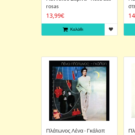
rosas
στ
13,99€
14
Καλάθι
Πλάτωνος Λένα - Γκάλοπ
Πλ