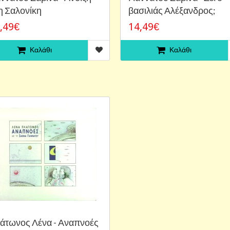
η Σαλονίκη
βασιλιάς Αλέξανδρος;
,49€
14,49€
Καλάθι
Καλάθι
άτωνος Λένα - Αναπνοές