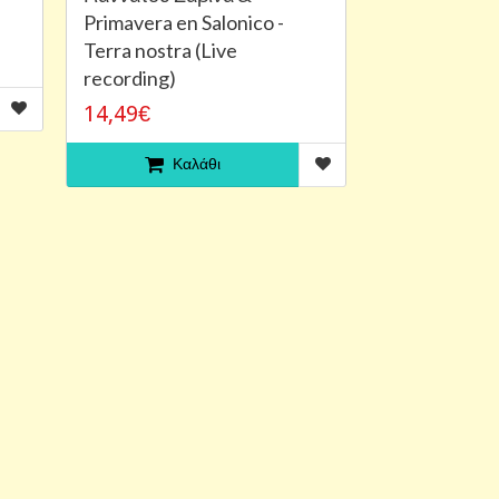
Primavera en Salonico -
Terra nostra (Live
recording)
14,49€
Καλάθι