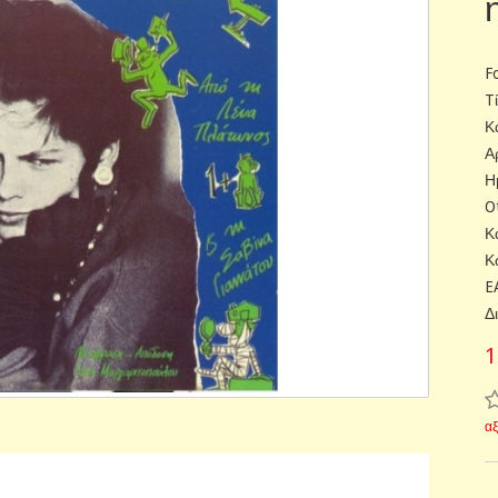
F
T
Κ
Α
Η
O
Κ
Κ
E
Δ
1
α