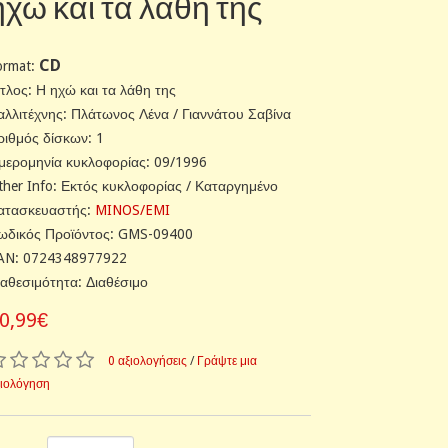
ηχώ και τα λάθη της
CD
ormat:
ίτλος: Η ηχώ και τα λάθη της
αλλιτέχνης: Πλάτωνος Λένα / Γιαννάτου Σαβίνα
ριθμός δίσκων: 1
μερομηνία κυκλοφορίας: 09/1996
ther Info: Εκτός κυκλοφορίας / Καταργημένο
ατασκευαστής:
MINOS/EMI
ωδικός Προϊόντος: GMS-09400
AN: 0724348977922
ιαθεσιμότητα: Διαθέσιμο
0,99€
0 αξιολογήσεις
/
Γράψτε μια
ξιολόγηση