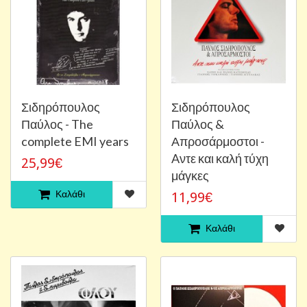
Σιδηρόπουλος
Σιδηρόπουλος
Παύλος - The
Παύλος &
complete EMI years
Απροσάρμοστοι -
Aντε και καλή τύχη
25,99€
μάγκες
Καλάθι
11,99€
Καλάθι