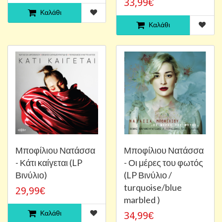
33,99€
Καλάθι
Καλάθι
Μποφίλιου Νατάσσα
Μποφίλιου Νατάσσα
- Κάτι καίγεται (LP
- Οι μέρες του φωτός
Βινύλιο)
(LP Βινύλιο /
turquoise/blue
29,99€
marbled )
Καλάθι
34,99€