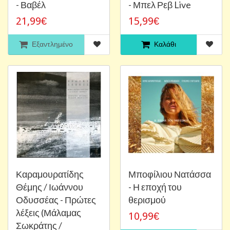
- Βαβέλ
- Μπελ Ρεβ Live
21,99€
15,99€
Εξαντλημένο
Καλάθι
Καραμουρατίδης
Μποφίλιου Νατάσσα
Θέμης / Ιωάννου
- Η εποχή του
Οδυσσέας - Πρώτες
θερισμού
λέξεις (Μάλαμας
10,99€
Σωκράτης /