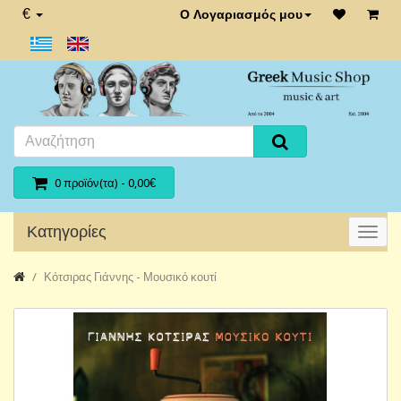
€
Ο Λογαριασμός μου
0 προϊόν(τα) - 0,00€
Κατηγορίες
Κότσιρας Γιάννης - Μουσικό κουτί