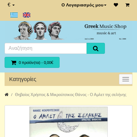
€
Ο Λογαριασμός μου
0 προϊόν(τα) - 0,00€
Κατηγορίες
Θηβαίος Χρήστος & Μικρούτσικος Θάνος - Ο Αμλετ της σελήνης