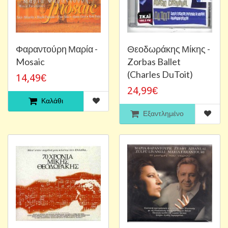
Φαραντούρη Μαρία -
Θεοδωράκης Μίκης -
Mosaic
Zorbas Ballet
(Charles DuToit)
14,49€
24,99€
Καλάθι
Εξαντλημένο