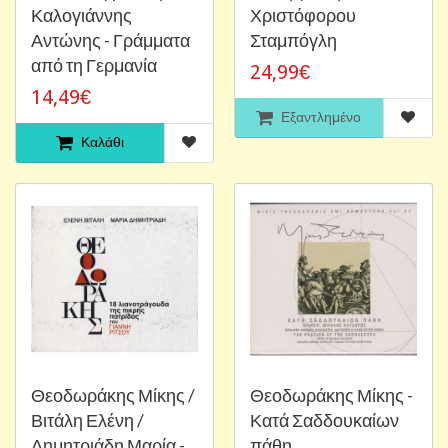
Καλογιάννης
Χριστόφορου
Αντώνης - Γράμματα
Σταμπόγλη
από τη Γερμανία
24,99€
14,49€
Εξαντλημένο
Καλάθι
Θεοδωράκης Μίκης /
Θεοδωράκης Μίκης -
Βιτάλη Ελένη /
Κατά Σαδδουκαίων
Δημητριάδη Μαρία -
πάθη