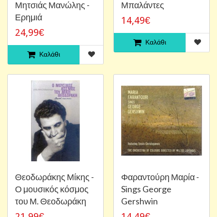
Μητσιάς Μανώλης -
Μπαλάντες
Ερημιά
14,49€
24,99€
Καλάθι
Καλάθι
Θεοδωράκης Μίκης -
Φαραντούρη Μαρία -
Ο μουσικός κόσμος
Sings George
του Μ. Θεοδωράκη
Gershwin
21,99€
14,49€