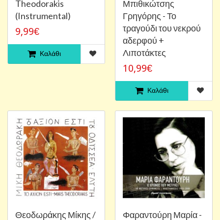
Theodorakis
Μπιθικώτσης
(Instrumental)
Γρηγόρης - Το
τραγούδι του νεκρού
9,99€
αδερφού +
Λιποτάκτες
Καλάθι
10,99€
Καλάθι
Θεοδωράκης Μίκης /
Φαραντούρη Μαρία -