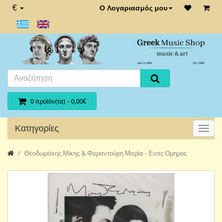
€
Ο Λογαριασμός μου
0 προϊόν(τα) - 0,00€
Κατηγορίες
Θεοδωράκης Μίκης & Φαραντούρη Μαρία - Ενας Ομηρος