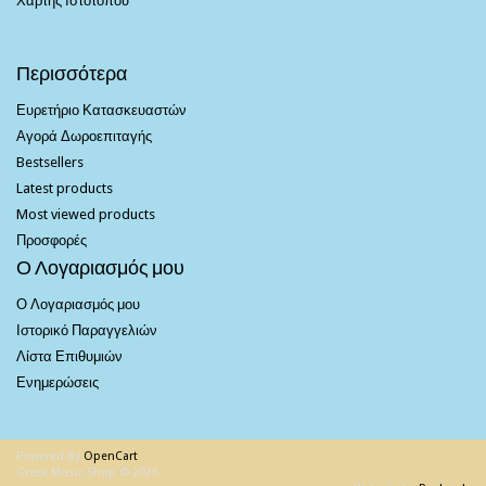
Χάρτης Ιστότοπου
Περισσότερα
Ευρετήριο Κατασκευαστών
Αγορά Δωροεπιταγής
Bestsellers
Latest products
Most viewed products
Προσφορές
Ο Λογαριασμός μου
Ο Λογαριασμός μου
Ιστορικό Παραγγελιών
Λίστα Επιθυμιών
Ενημερώσεις
Powered By
OpenCart
Greek Music Shop © 2026