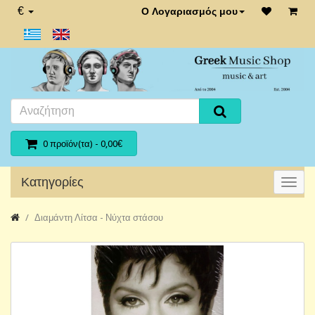
€
Ο Λογαριασμός μου
0 προϊόν(τα) - 0,00€
Κατηγορίες
Διαμάντη Λίτσα - Νύχτα στάσου