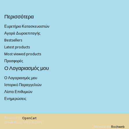
Περισσότερα
Ευρετήριο Κατασκευαστών
Αγορά Δωροεπιταγής
Bestsellers
Latest products
Most viewed products
Προσφορές
Ο Λογαριασμός μου
Ο Λογαριασμός μου
Ιστορικό Παραγγελιών
Λίστα Επιθυμιών
Ενημερώσεις
Powered By
OpenCart
Greek Music Shop © 2026
Website by
Rochweb