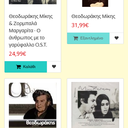
Θεοδωράκης Μίκης
Θεοδωράκης Μίκης
& Ζορμπαλά
31,99€
Μαργαρίτα - Ο
άνθρωπος με το
Εξαντλημένο
γαρύφαλλο O.S.T.
24,99€
Καλάθι