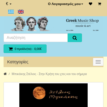
€
Ο Λογαριασμός μου
0 προϊόν(τα) - 0,00€
Κατηγορίες
Μπικάκης Στέλιος - Στην Κρήτη του χτες και του σήμερα