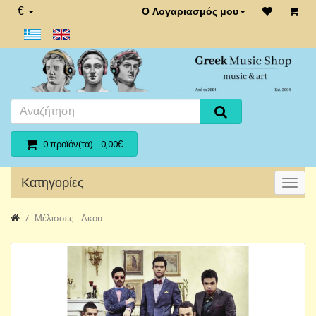
€
Ο Λογαριασμός μου
0 προϊόν(τα) - 0,00€
Κατηγορίες
Μέλισσες - Ακου