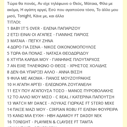
Τώρα θα πονάς, Αν είχε τηλέφωνο ο Θεός, Μάταια, Φίλα με
ακόμα, Η αγάπη αργεί, Εσύ που αγαπούσα τόσο, Το άλλο μου
μισό, Tonight, Κάνε με, και άλλα
ΤΙΤΛΟΙ:
1 BABY IT'S OVER - ΕΛΕΝΑ ΠΑΠΑΡΙΖΟΥ
2 ΕΤΣΙ ΕΙΝΑΙ ΟΙ ΑΓΑΠΕΣ - ΓΙΑΝΝΗΣ ΠΑΡΙΟΣ
3 ΜΑΤΑΙΑ - ΠΕΓΚΥ ΖΗΝΑ
4 ΔΩΡΟ ΓΙΑ ΣΕΝΑ - ΝΙΚΟΣ ΟΙΚΟΝΟΜΟΠΟΥΛΟΣ
5 ΤΩΡΑ ΘΑ ΠΟΝΑΣ - ΝΑΤΑΣΑ ΘΕΟΔΩΡΙΔΟΥ
6 ΧΤΥΠΑ ΚΑΡΔΙΑ ΜΟΥ - ΓΙΑΝΗΝΗΣ ΠΛΟΥΤΑΡΧΟΣ
7 ΑΝ ΕΙΧΕ ΤΗΛΕΦΩΝΟ Ο ΘΕΟΣ - ΧΡΗΣΤΟΣ ΧΟΛΙΔΗΣ
8 ΔΕΝ ΘΑ ΥΠΑΡΞΕΙ ΑΛΛΟ - ΑΝΝΑ ΒΙΣΣΗ
9 ΦΙΛΑ ΜΕ ΑΚΟΜΑ - ΠΑΝΟΣ ΜΟΥΖΟΥΡΑΚΗΣ
10 Η ΑΓΑΠΗ ΑΡΓΕΙ - ΕΛΕΩΝΟΡΑ ΖΟΥΓΑΝΕΛΗ
11 ΕΣΥ ΠΟΥ ΑΓΑΠΟΥΣΑ ΤΟΣΟ - ΜΑΝΟΣ ΠΥΡΟΒΟΛΑΚΗΣ
12 ΤΟ ΑΛΛΟ ΜΟΥ ΜΙΣΟ - C REAL / ΚΑΤΕΡΙΝΑ ΠΑΠΟΥΤΣΗ
13 WATCH MY DANCE - ΛΟΥΚΑΣ ΓΙΩΡΚΑΣ FT STERO MIKE
14 ΠΑΙΞΕ ΜΑΖΙ ΜΟΥ - CIRPIAN ROBU FT ΕΛΕΝΗ ΦΟΥΡΕΙΡΑ
15 ΚΑΝΩ ΜΙΑ ΕΥΧΗ - ΗΒΗ ΑΔΑΜΟΥ FT DADDY NEK
16 TONIGHT - PLAYMEN & CLAYDEE FT ΤΑΜΤΑ