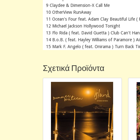
9 Claydee & Dimension-X Call Me
10 OtherView RunAway
11 Ocean's Four feat. Adam Clay Beautiful Life (
12 Michael Jackson Hollywood Tonight
13 Flo Rida ( feat. David Guetta ) Club Can't Ha
14 B.o.B. ( feat. Hayley Williams of Paramore ) A
15 Mark F. Angelo ( feat. Onirama ) Turn Back T
Σχετικά Προϊόντα