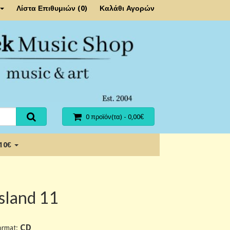
Λίστα Επιθυμιών (0)
Καλάθι Αγορών
0 προϊόν(τα) - 0,00€
 10€
Island 11
CD
ormat: