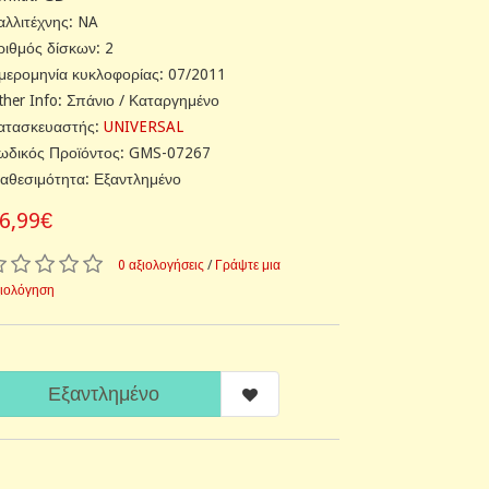
αλλιτέχνης: NA
ριθμός δίσκων: 2
μερομηνία κυκλοφορίας: 07/2011
ther Info: Σπάνιο / Καταργημένο
ατασκευαστής:
UNIVERSAL
ωδικός Προϊόντος: GMS-07267
ιαθεσιμότητα: Εξαντλημένο
6,99€
0 αξιολογήσεις
/
Γράψτε μια
ξιολόγηση
Εξαντλημένο