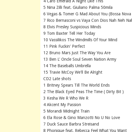
4 Caro Emerald A Night Like This
5 Nina Zilli feat. Giuliano Palma 50mila
6 Vegas & Tomer G Mad About You (Bossa Nova
7 Rico Bernasconi vs Vaya Con Dios Nah Neh Na
8 Elvis Presley Suspicious Minds
9 Tom Baxter Tell Her Today
10 Vassilikos The Windmills Of Your Mind
11 Pink Fuckin' Perfect
12 Bruno Mars Just The Way You Are
13 Ben L' Oncle Soul Seven Nation Army
14 The Baseballs Umbrella
15 Travie McCoy We'll Be Alright
CD2 Late shots
1 Britney Spears Till The World Ends
2 The Black Eyed Peas The Time ( Dirty Bit )
3 Kesha We R Who We R
4 Akcent My Passion
5 Morandi Midnight Train
6 Ela Rose & Gino Manzotti No U No Love
7 Duck Sauce Barbra Streisand
8 Phonique feat. Rebecca Feel What You Want