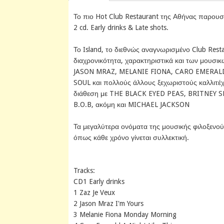
Το πιο Hot Club Restaurant της Αθήνας παρουσ
2 cd. Early drinks & Late shots.
Το Island, το διεθνώς αναγνωρισμένο Club Restau
διαχρονικότητα, χαρακτηριστικά και των μουσικ
JASON MRAZ, MELANIE FIONA, CARO EMERALD
SOUL και πολλούς άλλους ξεχωριστούς καλλιτέχν
διάθεση με THE BLACK EYED PEAS, BRITNEY
B.O.B, ακόμη και MICHAEL JACKSON
Τα μεγαλύτερα ονόματα της μουσικής φιλοξενούν
όπως κάθε χρόνο γίνεται συλλεκτική.
Tracks:
CD1 Early drinks
1 Zaz Je Veux
2 Jason Mraz I'm Yours
3 Melanie Fiona Monday Morning