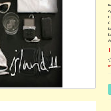
Κ
Α
Η
O
Κ
Κ
Δ
1
α