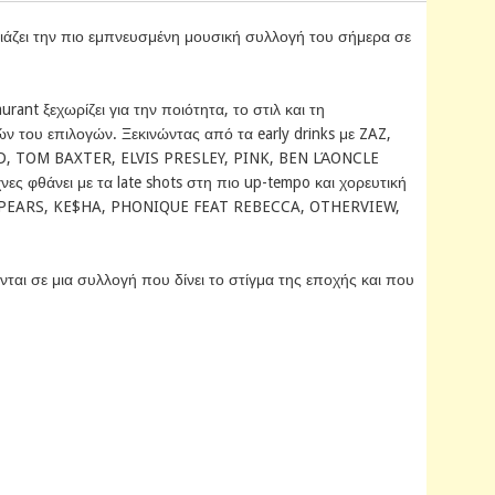
ιάζει την πιο εμπνευσμένη μουσική συλλογή του σήμερα σε
rant ξεχωρίζει για την ποιότητα, το στιλ και τη
ών του επιλογών. Ξεκινώντας από τα early drinks με ZAZ,
, TOM BAXTER, ELVIS PRESLEY, PINK, BEN LΆONCLE
ες φθάνει με τα late shots στη πιο up-tempo και χορευτική
 SPEARS, KE$HA, PHONIQUE FEAT REBECCA, OTHERVIEW,
ται σε μια συλλογή που δίνει το στίγμα της εποχής και που