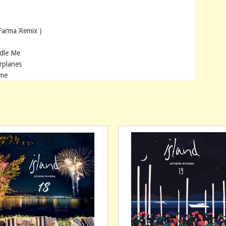
 Farma Remix )
ndle Me
irplanes
ime