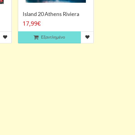
Island 20 Athens Riviera
17,99€
Εξαντλημένο