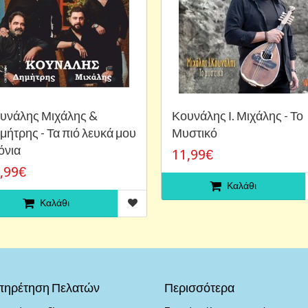
υνάλης Μιχάλης &
Κουνάλης Ι. Μιχάλης - Το
μήτρης - Τα πιό λευκά μου
Μυστικό
όνια
11,99€
,99€
Καλάθι
Καλάθι
πηρέτηση Πελατών
Περισσότερα