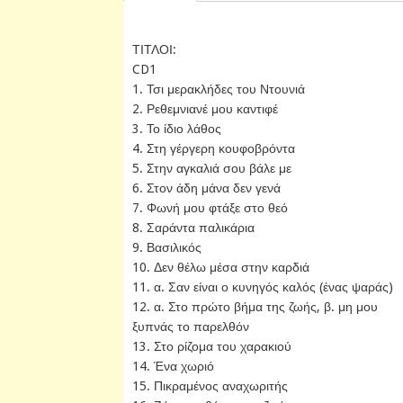
ΤΙΤΛΟΙ:
CD1
1. Τσι μερακλήδες του Ντουνιά
2. Ρεθεμνιανέ μου καντιφέ
3. Το ίδιο λάθος
4. Στη γέργερη κουφοβρόντα
5. Στην αγκαλιά σου βάλε με
6. Στον άδη μάνα δεν γενά
7. Φωνή μου φτάξε στο θεό
8. Σαράντα παλικάρια
9. Βασιλικός
10. Δεν θέλω μέσα στην καρδιά
11. α. Σαν είναι ο κυνηγός καλός (ένας ψαράς)
12. α. Στο πρώτο βήμα της ζωής, β. μη μου
ξυπνάς το παρελθόν
13. Στο ρίζομα του χαρακιού
14. Ένα χωριό
15. Πικραμένος αναχωριτής