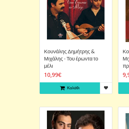
Κουνάλης Δημήτρης &
Κο
Μιχάλης - Του έρωντα το
Μι
μέλι
π
10,99€
9,
Καλάθι