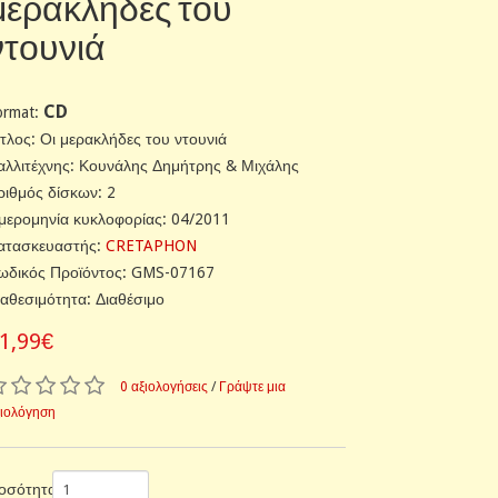
μερακλήδες του
ντουνιά
CD
ormat:
ίτλος: Οι μερακλήδες του ντουνιά
αλλιτέχνης: Κουνάλης Δημήτρης & Μιχάλης
ριθμός δίσκων: 2
μερομηνία κυκλοφορίας: 04/2011
ατασκευαστής:
CRETAPHON
ωδικός Προϊόντος: GMS-07167
ιαθεσιμότητα: Διαθέσιμο
1,99€
0 αξιολογήσεις
/
Γράψτε μια
ξιολόγηση
οσότητα