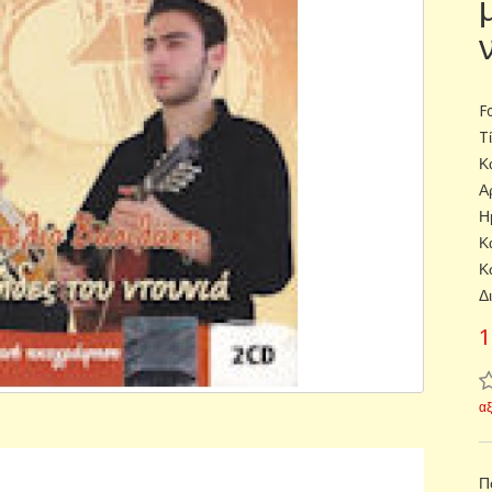
F
T
Κ
Α
Η
Κ
Κ
Δ
1
α
Π