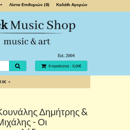
Λίστα Επιθυμιών (0)
Καλάθι Αγορών
0 προϊόν(τα) - 0,00€
 10€
Κουνάλης Δημήτρης &
Μιχάλης - Οι