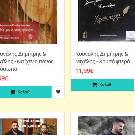
υνάλης Δημήτρης &
Κουνάλης Δημήτρης &
χάλης - Να 'χεν ο πόνος
Μιχάλης - Χρυσό φτερό
ρόσωπο
11,99€
99€
Καλάθι
Καλάθι