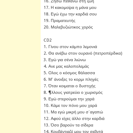
16. Ζήσω πεθάνω στη ζωή
17. Η κακομοίρα η μάνα μου
18. Εγώ έχω την καρδιά σου
19. Πραματευτής
20. Μαλεβυζιώτικος χορός
CD2
1. Γίνου στον κάμπο λεμονιά
2. Θα ανέβω στον ουρανό (πετροπέρδικα)
3. Εγώ για σένα λιώνω
4. Ανε μας καλοπολεμάς
5. Ολος ο κόσμος θάλασσα
6. Μ' άνοιξες το κορμι πληγές
7. Όταν κοιμαται ο δυστιχής
8. ¶λλους γιατρεύει ο χωρισμός
9. Εγώ στερούμαι την χαρά
10. Κάμε τον πόνο μου χαρά
11. Μα εγώ μικρή μου σ΄αγαπώ
12. Αφού είχες άλλο στην καρδιά
13. Όσο βαρούν τα σίδερα
14. Κουβέντιαζέ μου τον σεβντά