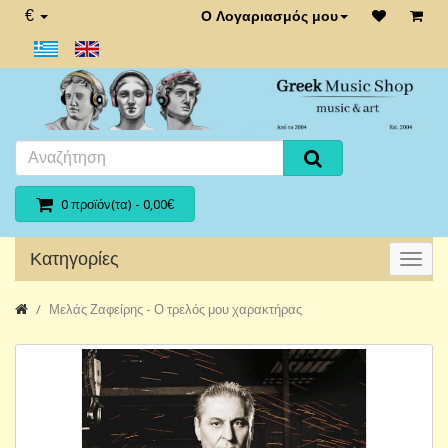
€
Ο Λογαριασμός μου
0 προϊόν(τα) - 0,00€
Κατηγορίες
Μελάς Ζαφείρης - Ο τρελός μου χαρακτήρας