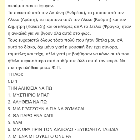
ακούμπησαν κι έφυγαν.
Τα πνευστά από τον Αντώνη (Ανδρέου), τα μπάσα από τον
Αλέκο (Αράπη), τα τύμπανα απΆ τον Αλέκο (Κούρτη) και τον
Δημήτρη (Καλατζή) και οι κιθάρες απΆ το Στέλιο (Φράγκο) ήταν
η αγκαλιά για να βγουν όλα αυτά στο φώς.
Τους ευχαριστώ όλους τόσο πολύ που ήταν δίπλα μου σΆ
αυτό το δίσκο, όχι μόνο γιατί η μουσική δεν έχει σύνορα,
ταμπέλες και τείχη, αλλά γιατί με βοήθησαν να κάνω αυτό που
ήθελα περισσότερο από οτιδήποτε άλλο αυτό τον καιρό. Να
πω την αλήθεια μου.» Φ.Π.
ΤΙΤΛΟΙ:
CD 1
ΤΗΝ ΑΛΗΘΕΙΑ ΝΑ ΠΩ
1. ΜΥΣΤΗΡΙΟ ΜΠΑΡ
2. ΑΛΗΘΕΙΑ ΝΑ ΠΩ
3. ΜΙΑ ΓΡΑΤΖΟΥΝΙΑ ΓΙΑ ΝΑ ΘΥΜΑΣΑΙ
4. ΘΑ ΠΑΡΩ ΕΝΑ ΧΑΠΙ
5. SAM
6. ΜΙΑ ΩΡΑ ΠΡΙΝ ΤΟΝ ΔΙΑΒΟΛΟ - ΞΥΠΟΛΗΤΑ ΤΑΞΙΔΙΑ
7. Μ' ΕΝΑ ΜΠΟΥΚΕΤΟ ΟΝΕΙΡΑ