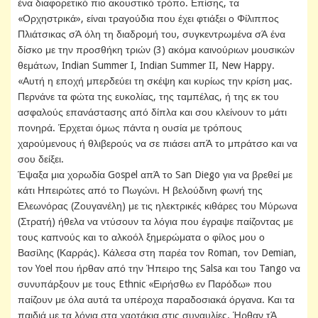
ένα διαφορετικό πιο ακουστικό τρόπο. Επίσης, τα
«Ορχηστρικά», είναι τραγούδια που έχει φτιάξει ο Φίλιππος
Πλιάτσικας σΆ όλη τη διαδρομή του, συγκεντρωμένα σΆ ένα
δίσκο με την προσθήκη τριών (3) ακόμα καινούριων μουσικών
θεμάτων, Indian Summer I, Indian Summer II, New Happy.
«Αυτή η εποχή μπερδεύει τη σκέψη και κυρίως την κρίση μας.
Περνάνε τα φώτα της ευκολίας, της ταμπέλας, ή της εκ του
ασφαλούς επανάστασης από δίπλα και σου κλείνουν το μάτι
πονηρά. Έρχεται όμως πάντα η ουσία με τρόπους
χαρούμενους ή θλιβερούς να σε πιάσει απΆ το μπράτσο και να
σου δείξει.
Έψαξα μια χορωδία Gospel απΆ το San Diego για να βρεθεί με
κάτι Ηπειρώτες από το Πωγώνι. Η βελούδινη φωνή της
Ελεωνόρας (Ζουγανέλη) με τις ηλεκτρικές κιθάρες του Μύρωνα
(Στρατή) ήθελα να ντύσουν τα λόγια που έγραψε παίζοντας με
τους καπνούς και το αλκοόλ ξημερώματα ο φίλος μου ο
Βασίλης (Καρράς). Κάλεσα στη παρέα τον Roman, τον Demian,
τον Yoel που ήρθαν από την Ήπειρο της Salsa και του Tango να
συνυπάρξουν με τους Ethnic «Ειρήσθω εν Παρόδω» που
παίζουν με όλα αυτά τα υπέροχα παραδοσιακά όργανα. Και τα
παιδιά με τα λόγια στα χαρτάκια στις συναυλίες. Ήρθαν τΆ