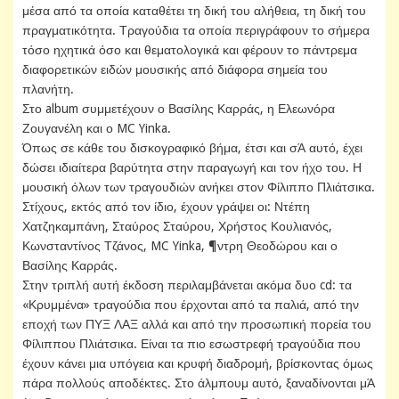
μέσα από τα οποία καταθέτει τη δική του αλήθεια, τη δική του
πραγματικότητα. Τραγούδια τα οποία περιγράφουν το σήμερα
τόσο ηχητικά όσο και θεματολογικά και φέρουν το πάντρεμα
διαφορετικών ειδών μουσικής από διάφορα σημεία του
πλανήτη.
Στο album συμμετέχουν ο Βασίλης Καρράς, η Ελεωνόρα
Ζουγανέλη και ο MC Yinka.
Όπως σε κάθε του δισκογραφικό βήμα, έτσι και σΆ αυτό, έχει
δώσει ιδιαίτερα βαρύτητα στην παραγωγή και τον ήχο του. Η
μουσική όλων των τραγουδιών ανήκει στον Φίλιππο Πλιάτσικα.
Στίχους, εκτός από τον ίδιο, έχουν γράψει οι: Ντέπη
Χατζηκαμπάνη, Σταύρος Σταύρου, Χρήστος Κουλιανός,
Κωνσταντίνος Τζάνος, MC Yinka, ¶ντρη Θεοδώρου και ο
Βασίλης Καρράς.
Στην τριπλή αυτή έκδοση περιλαμβάνεται ακόμα δυο cd: τα
«Κρυμμένα» τραγούδια που έρχονται από τα παλιά, από την
εποχή των ΠΥΞ ΛΑΞ αλλά και από την προσωπική πορεία του
Φίλιππου Πλιάτσικα. Είναι τα πιο εσωστρεφή τραγούδια που
έχουν κάνει μια υπόγεια και κρυφή διαδρομή, βρίσκοντας όμως
πάρα πολλούς αποδέκτες. Στο άλμπουμ αυτό, ξαναδίνονται μΆ