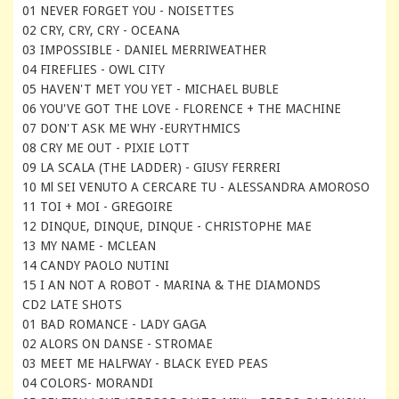
01 NEVER FORGET YOU - NOISETTES
02 CRY, CRY, CRY - OCEANA
03 IMPOSSIBLE - DANIEL MERRIWEATHER
04 FIREFLIES - OWL CITY
05 HAVEN'T MET YOU YET - MICHAEL BUBLE
06 YOU'VE GOT THE LOVE - FLORENCE + THE MACHINE
07 DON'T ASK ME WHY -EURYTHMICS
08 CRY ME OUT - PIXIE LOTT
09 LA SCALA (THE LADDER) - GIUSY FERRERI
10 Ml SEI VENUTO A CERCARE TU - ALESSANDRA AMOROSO
11 TOI + MOI - GREGOIRE
12 DINQUE, DINQUE, DINQUE - CHRISTOPHE MAE
13 MY NAME - MCLEAN
14 CANDY PAOLO NUTINI
15 I AN NOT A ROBOT - MARINA & THE DIAMONDS
CD2 LATE SHOTS
01 BAD ROMANCE - LADY GAGA
02 ALORS ON DANSE - STROMAE
03 MEET ME HALFWAY - BLACK EYED PEAS
04 COLORS- MORANDI