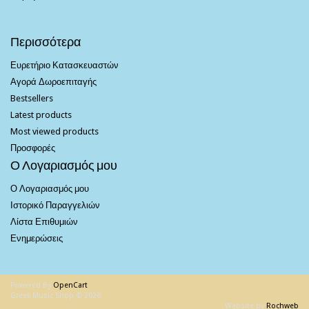
Περισσότερα
Ευρετήριο Κατασκευαστών
Αγορά Δωροεπιταγής
Bestsellers
Latest products
Most viewed products
Προσφορές
Ο Λογαριασμός μου
Ο Λογαριασμός μου
Ιστορικό Παραγγελιών
Λίστα Επιθυμιών
Ενημερώσεις
Powered By
OpenCart
Greek Music Shop © 2026
Website by
Rochweb