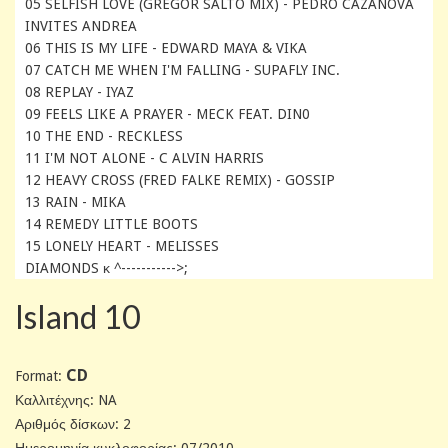
05 SELFISH LOVE (GREGOR SALTO MIX) - PEDRO CAZANOVA
INVITES ANDREA
06 THIS IS MY LIFE - EDWARD MAYA & VIKA
07 CATCH ME WHEN I'M FALLING - SUPAFLY INC.
08 REPLAY - IYAZ
09 FEELS LIKE A PRAYER - MECK FEAT. DIN0
10 THE END - RECKLESS
11 I'M NOT ALONE - C ALVIN HARRIS
12 HEAVY CROSS (FRED FALKE REMIX) - GOSSIP
13 RAIN - MIKA
14 REMEDY LITTLE BOOTS
15 LONELY HEART - MELISSES
DIAMONDS κ ^----------->;
Island 10
CD
Format:
Καλλιτέχνης: NA
Αριθμός δίσκων: 2
Ημερομηνία κυκλοφορίας: 07/2010