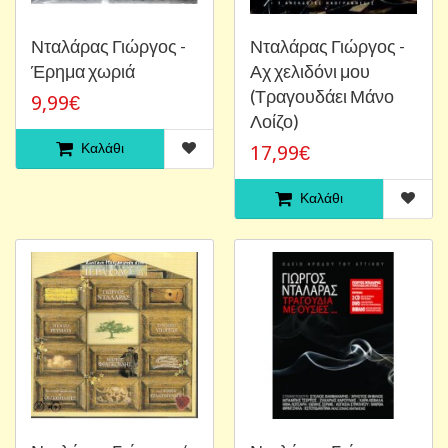
Νταλάρας Γιώργος -
Νταλάρας Γιώργος -
Έρημα χωριά
Αχ χελιδόνι μου
(Τραγουδάει Μάνο
9,99€
Λοίζο)
Καλάθι
17,99€
Καλάθι