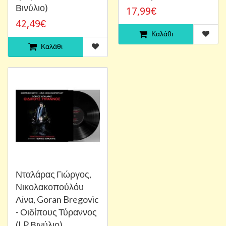
Βινύλιο)
17,99€
42,49€
Καλάθι
Καλάθι
Νταλάρας Γιώργος,
Νικολακοπούλόυ
Λίνα, Goran Bregovic
- Οιδίπους Τύραννος
(LP Βινύλιο)