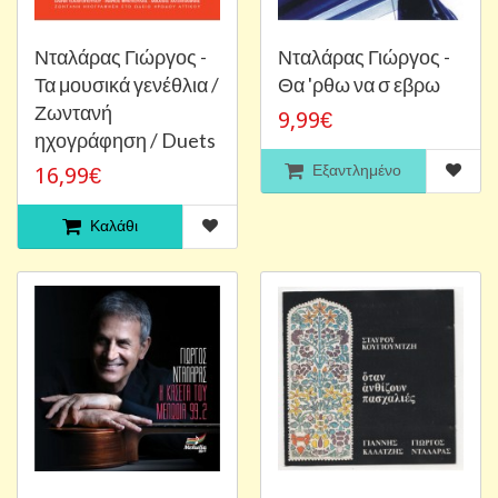
Νταλάρας Γιώργος -
Νταλάρας Γιώργος -
Τα μουσικά γενέθλια /
Θα 'ρθω να σ εβρω
Ζωντανή
9,99€
ηχογράφηση / Duets
Εξαντλημένο
16,99€
Καλάθι