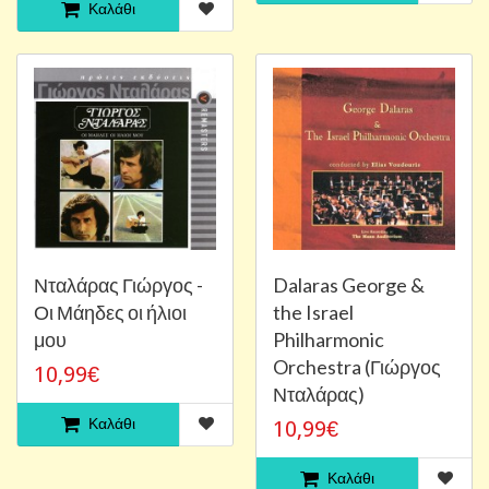
Καλάθι
Νταλάρας Γιώργος -
Dalaras George &
Οι Μάηδες οι ήλιοι
the Israel
μου
Philharmonic
Orchestra (Γιώργος
10,99€
Νταλάρας)
Καλάθι
10,99€
Καλάθι