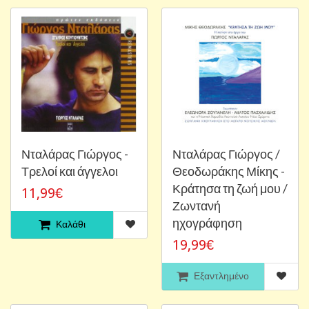
Νταλάρας Γιώργος -
Νταλάρας Γιώργος /
Τρελοί και άγγελοι
Θεοδωράκης Μίκης -
Κράτησα τη ζωή μου /
11,99€
Ζωντανή
ηχογράφηση
Καλάθι
19,99€
Εξαντλημένο