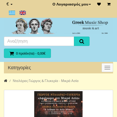
€
Ο Λογαριασμός μου
0 προϊόν(τα) - 0,00€
Κατηγορίες
Νταλάρας Γιώργος & Γλυκερία - Μικρά Ασία