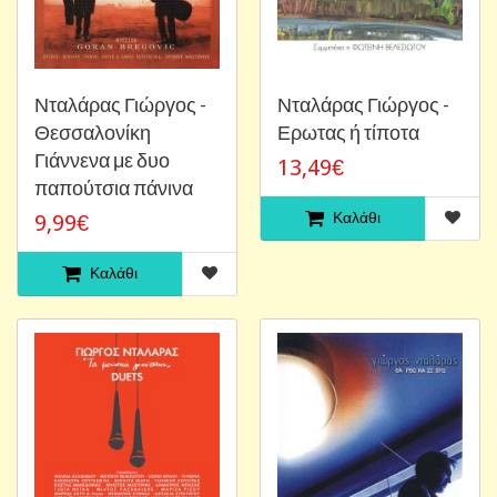
Νταλάρας Γιώργος -
Νταλάρας Γιώργος -
Θεσσαλονίκη
Ερωτας ή τίποτα
Γιάννενα με δυο
13,49€
παπούτσια πάνινα
Καλάθι
9,99€
Καλάθι