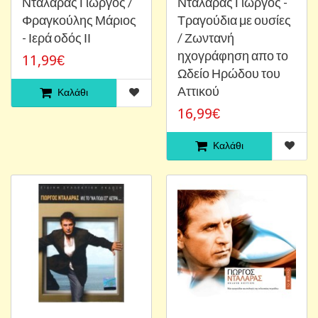
Νταλάρας Γιώργος /
Νταλάρας Γιώργος -
Φραγκούλης Μάριος
Τραγούδια με ουσίες
- Ιερά οδός ΙΙ
/ Ζωντανή
ηχογράφηση απο το
11,99€
Ωδείο Ηρώδου του
Αττικού
Καλάθι
16,99€
Καλάθι