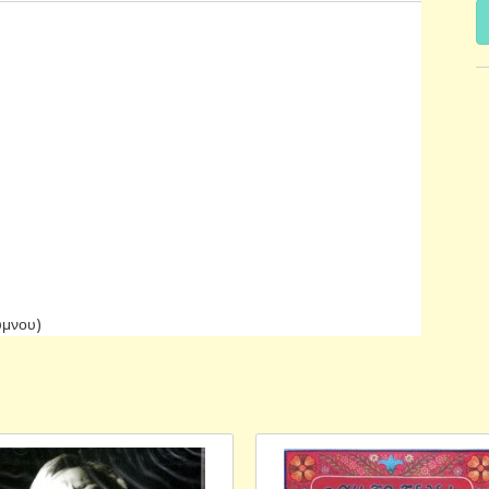
ύμνου)