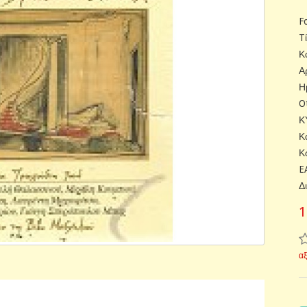
F
T
Κ
Α
Η
O
Κ
Κ
Κ
E
Δ
1
α