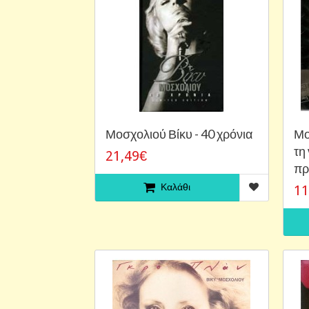
Μοσχολιού Βίκυ - 40 χρόνια
Μο
τη
21,49€
πρ
Καλάθι
11