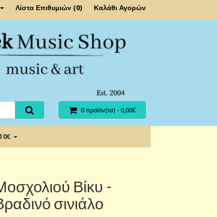
Λίστα Επιθυμιών (0)
Καλάθι Αγορών
0 προϊόν(τα) - 0,00€
 10€
Μοσχολιού Βίκυ -
Βραδινό σινιάλο