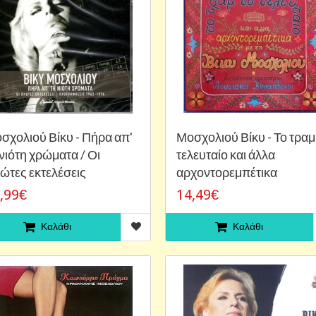
σχολιού Βίκυ - Πήρα απ'
Μοσχολιού Βίκυ - Το τραμ
 νιότη χρώματα / Οι
τελευταίο και άλλα
ώτες εκτελέσεις
αρχοντορεμπέτικα
,99€
14,49€
Καλάθι
Καλάθι