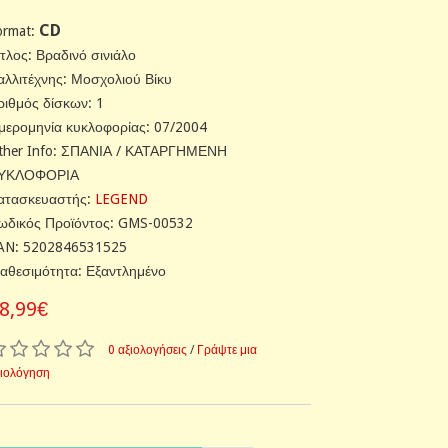
CD
ormat:
ίτλος: Βραδινό σινιάλο
αλλιτέχνης: Μοσχολιού Βίκυ
ριθμός δίσκων: 1
μερομηνία κυκλοφορίας: 07/2004
ther Info: ΣΠΑΝΙΑ / ΚΑΤΑΡΓΗΜΕΝΗ
ΥΚΛΟΦΟΡΙΑ
ατασκευαστής:
LEGEND
ωδικός Προϊόντος: GMS-00532
AN: 5202846531525
ιαθεσιμότητα: Εξαντλημένο
8,99€
0 αξιολογήσεις
/
Γράψτε μια
ξιολόγηση