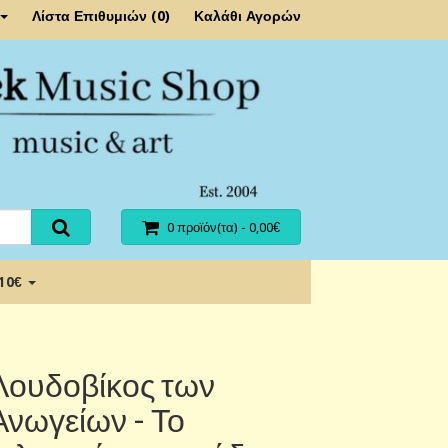
Λίστα Επιθυμιών (0)
Καλάθι Αγορών
0 προϊόν(τα) - 0,00€
 10€
Λουδοβίκος των
Ανωγείων - Το