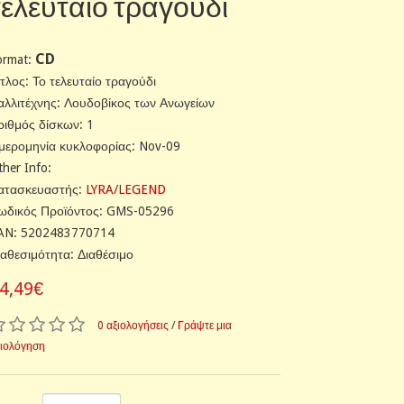
τελευταίο τραγούδι
CD
ormat:
ίτλος: Το τελευταίο τραγούδι
αλλιτέχνης: Λουδοβίκος των Ανωγείων
ριθμός δίσκων: 1
μερομηνία κυκλοφορίας: Nov-09
ther Info:
ατασκευαστής:
LYRA/LEGEND
ωδικός Προϊόντος: GMS-05296
AN: 5202483770714
ιαθεσιμότητα: Διαθέσιμο
4,49€
0 αξιολογήσεις
/
Γράψτε μια
ξιολόγηση