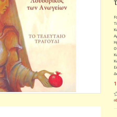
F
T
Κ
Α
Η
O
Κ
Κ
E
Δ
1
α