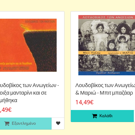
υδοβίκος των Ανωγείων -
Λουδοβίκος των Ανωγεί
οιξα μανταρίνι και σε
& Μαριώ - Μπιτ μπαζάαρ
μήθηκα
14,49€
,49€
Καλάθι
Εξαντλημένο