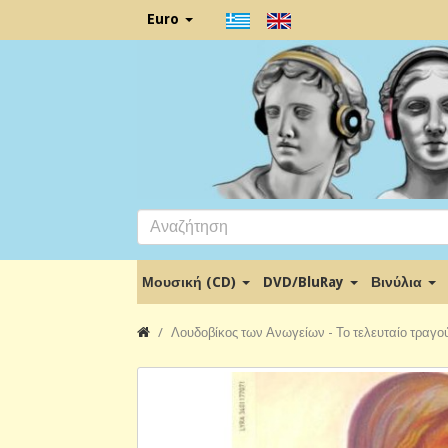
Euro
Μουσική (CD)
DVD/BluRay
Βινύλια
Λουδοβίκος των Ανωγείων - Το τελευταίο τραγο