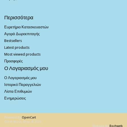
Περισσότερα
Ευρετήριο Κατασκευαστών
Αγορά Δωροεπιταγής
Bestsellers
Latest products
Most viewed products
Προσφορές
Ο Λογαριασμός μου
Ο Λογαριασμός μου
Ιστορικό Παραγγελιών
Λίστα Επιθυμιών
Ενημερώσεις
Powered By
OpenCart
Greek Music Shop © 2026
Website by
Rochweb