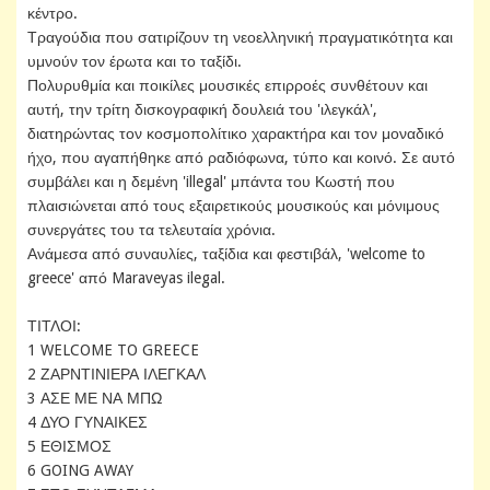
κέντρο.
Τραγούδια που σατιρίζουν τη νεοελληνική πραγματικότητα και
υμνούν τον έρωτα και το ταξίδι.
Πολυρυθμία και ποικίλες μουσικές επιρροές συνθέτουν και
αυτή, την τρίτη δισκογραφική δουλειά του 'ιλεγκάλ',
διατηρώντας τον κοσμοπολίτικο χαρακτήρα και τον μοναδικό
ήχο, που αγαπήθηκε από ραδιόφωνα, τύπο και κοινό. Σε αυτό
συμβάλει και η δεμένη 'illegal' μπάντα του Κωστή που
πλαισιώνεται από τους εξαιρετικούς μουσικούς και μόνιμους
συνεργάτες του τα τελευταία χρόνια.
Ανάμεσα από συναυλίες, ταξίδια και φεστιβάλ, 'welcome to
greece' από Maraveyas ilegal.
ΤΙΤΛΟΙ:
1 WELCOME TO GREECE
2 ΖΑΡΝΤΙΝΙΕΡΑ ΙΛΕΓΚΑΛ
3 ΑΣΕ ΜΕ ΝΑ ΜΠΩ
4 ΔΥΟ ΓΥΝΑΙΚΕΣ
5 ΕΘΙΣΜΟΣ
6 GOING AWAY