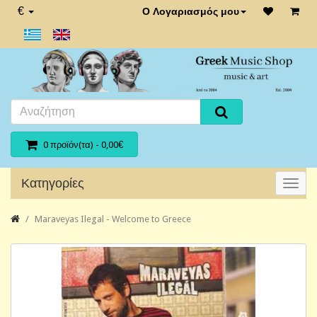
€
Ο Λογαριασμός μου
0 προϊόν(τα) - 0,00€
Κατηγορίες
Maraveyas Ilegal - Welcome to Greece