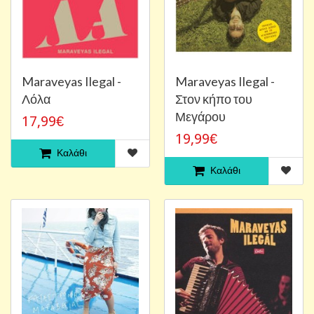
Maraveyas Ilegal -
Maraveyas Ilegal -
Λόλα
Στον κήπο του
Μεγάρου
17,99€
19,99€
Καλάθι
Καλάθι