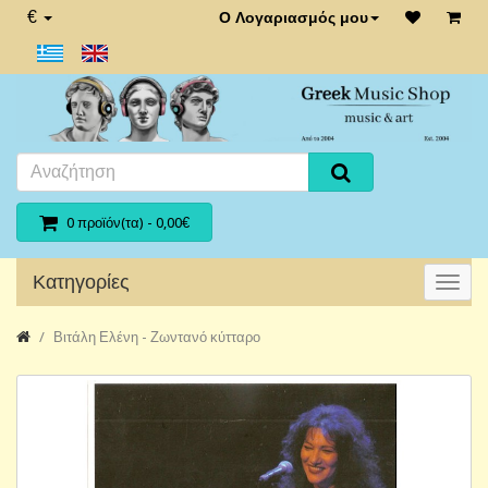
€
Ο Λογαριασμός μου
0 προϊόν(τα) - 0,00€
Κατηγορίες
Βιτάλη Ελένη - Ζωντανό κύτταρο