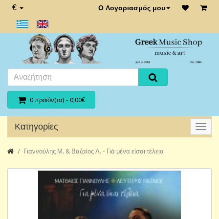
€
Ο Λογαριασμός μου
0 προϊόν(τα) - 0,00€
Κατηγορίες
Γιαννούλης Μ. & Βαζαίος Λ. - Γιά μένα είσαι τέλεια