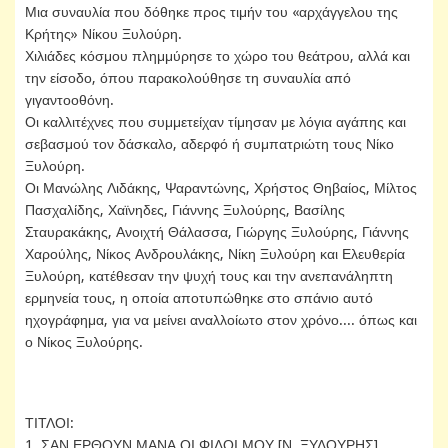
Μια συναυλία που δόθηκε προς τιμήν του «αρχάγγελου της
Κρήτης» Νίκου Ξυλούρη.
Χιλιάδες κόσμου πλημμύρησε το χώρο του θεάτρου, αλλά και
την είσοδο, όπου παρακολούθησε τη συναυλία από
γιγαντοοθόνη.
Οι καλλιτέχνες που συμμετείχαν τίμησαν με λόγια αγάπης και
σεβασμού τον δάσκαλο, αδερφό ή συμπατριώτη τους Νίκο
Ξυλούρη.
Οι Μανώλης Λιδάκης, Ψαραντώνης, Χρήστος Θηβαίος, Μίλτος
Πασχαλίδης, Χαϊνηδες, Γιάννης Ξυλούρης, Βασίλης
Σταυρακάκης, Ανοιχτή Θάλασσα, Γιώργης Ξυλούρης, Γιάννης
Χαρούλης, Νίκος Ανδρουλάκης, Νίκη Ξυλούρη και Ελευθερία
Ξυλούρη, κατέθεσαν την ψυχή τους και την ανεπανάληπτη
ερμηνεία τους, η οποία αποτυπώθηκε στο σπάνιο αυτό
ηχογράφημα, για να μείνει αναλλοίωτο στον χρόνο.... όπως και
ο Νίκος Ξυλούρης.
ΤΙΤΛΟΙ:
1. ΣΑΝ ΕΡΘΟΥΝ ΜΑΝΑ ΟΙ ΦΙΛΟΙ ΜΟΥ [Ν. ΞΥΛΟΥΡΗΣ]