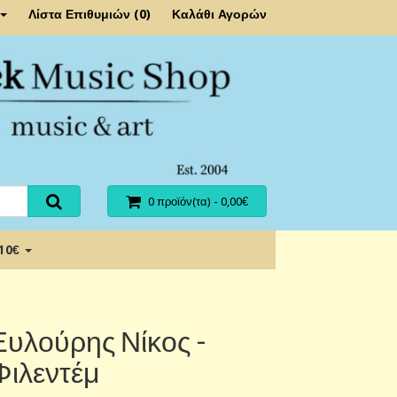
Λίστα Επιθυμιών (0)
Καλάθι Αγορών
0 προϊόν(τα) - 0,00€
 10€
Ξυλούρης Νίκος -
Φιλεντέμ