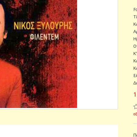
F
T
Κ
Α
Η
O
Κ
Κ
Κ
E
Δ
1
α
Π