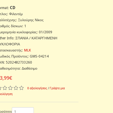
CD
ormat:
ίτλος: Φιλεντέμ
αλλιτέχνης: Ξυλούρης Νίκος
ριθμός δίσκων: 1
μερομηνία κυκλοφορίας: 01/2009
ther Info: ΣΠΑΝΙΑ / ΚΑΤΑΡΓΗΜΕΝΗ
ΥΚΛΟΦΟΡΙΑ
ατασκευαστής:
MLK
ωδικός Προϊόντος: GMS-04214
AN: 5202482733260
ιαθεσιμότητα: Διαθέσιμο
3,99€
0 αξιολογήσεις
/
Γράψτε μια
ξιολόγηση
οσότητα