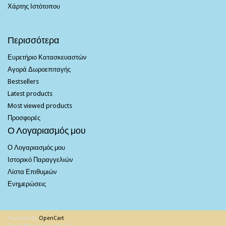
Χάρτης Ιστότοπου
Περισσότερα
Ευρετήριο Κατασκευαστών
Αγορά Δωροεπιταγής
Bestsellers
Latest products
Most viewed products
Προσφορές
Ο Λογαριασμός μου
Ο Λογαριασμός μου
Ιστορικό Παραγγελιών
Λίστα Επιθυμιών
Ενημερώσεις
Powered By
OpenCart
Greek Music Shop © 2026