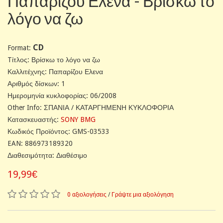
Παπαρίζου Ελενα - Βρίσκω το
λόγο να ζω
CD
Format:
Tίτλος: Βρίσκω το λόγο να ζω
Καλλιτέχνης: Παπαρίζου Ελενα
Αριθμός δίσκων: 1
Ημερομηνία κυκλοφορίας: 06/2008
Other Info: ΣΠΑΝΙΑ / ΚΑΤΑΡΓΗΜΕΝΗ ΚΥΚΛΟΦΟΡΙΑ
Κατασκευαστής:
SONY BMG
Κωδικός Προϊόντος: GMS-03533
EAN: 886973189320
Διαθεσιμότητα: Διαθέσιμο
19,99€
0 αξιολογήσεις
/
Γράψτε μια αξιολόγηση