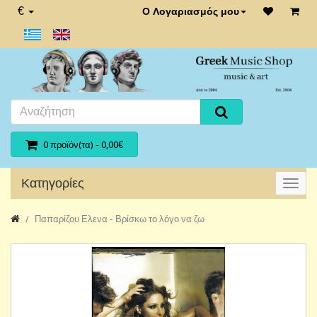
€
Ο Λογαριασμός μου
0 προϊόν(τα) - 0,00€
Κατηγορίες
Παπαρίζου Ελενα - Βρίσκω το λόγο να ζω