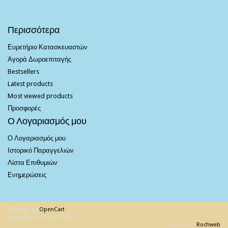
Περισσότερα
Ευρετήριο Κατασκευαστών
Αγορά Δωροεπιταγής
Bestsellers
Latest products
Most viewed products
Προσφορές
Ο Λογαριασμός μου
Ο Λογαριασμός μου
Ιστορικό Παραγγελιών
Λίστα Επιθυμιών
Ενημερώσεις
Powered By
OpenCart
Greek Music Shop © 2026
Website by
Rochweb