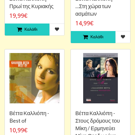
Πρωί της Κυριακής
...Στη χώρα των
ασμάτων
19,99€
14,99€
Καλάθι
Καλάθι
Βέττα Καλλιόπη -
Βέττα Καλλιόπη -
Best of
Στους δρόμους του
Μίκη / Ερμηνεύει
10,99€