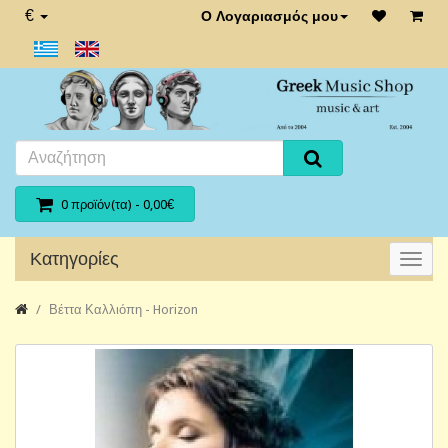
€
Ο Λογαριασμός μου
0 προϊόν(τα) - 0,00€
Κατηγορίες
Βέττα Καλλιόπη - Horizon