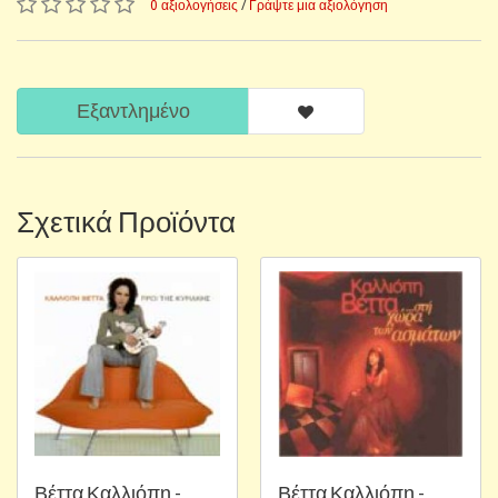
0 αξιολογήσεις
/
Γράψτε μια αξιολόγηση
Εξαντλημένο
Σχετικά Προϊόντα
Βέττα Καλλιόπη -
Βέττα Καλλιόπη -