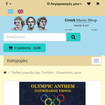
€
Ο Λογαριασμός μου
0 προϊόν(τα) - 0,00€
Κατηγορίες
Παιδική χορωδία Δημ. Τυπάδου - Ολυμπιακός ύμνος