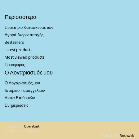
Περισσότερα
Ευρετήριο Κατασκευαστών
Αγορά Δωροεπιταγής
Bestsellers
Latest products
Most viewed products
Προσφορές
Ο Λογαριασμός μου
Ο Λογαριασμός μου
Ιστορικό Παραγγελιών
Λίστα Επιθυμιών
Ενημερώσεις
Powered By
OpenCart
Greek Music Shop © 2026
Website by
Rochweb