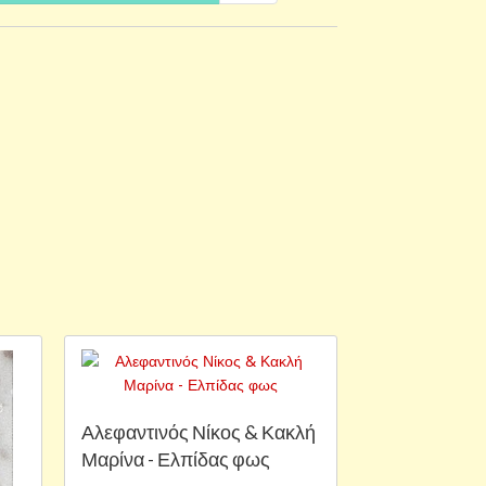
Αλεφαντινός Νίκος & Κακλή
Μαρίνα - Ελπίδας φως