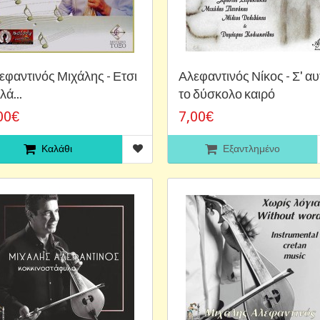
εφαντινός Μιχάλης - Ετσι
Αλεφαντινός Νίκος - Σ' α
λά...
το δύσκολο καιρό
00€
7,00€
Καλάθι
Εξαντλημένο