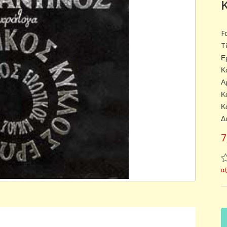
F
T
Ε
Κ
Α
Κ
Κ
Δ
7
α