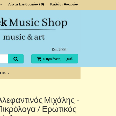
Λίστα Επιθυμιών (0)
Καλάθι Αγορών
0 προϊόν(τα) - 0,00€
 10€
Αλεφαντινός Μιχάλης -
Πικρόλογα / Ερωτικός