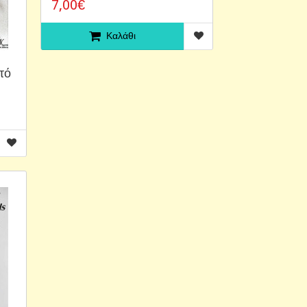
7,00€
Καλάθι
υτό