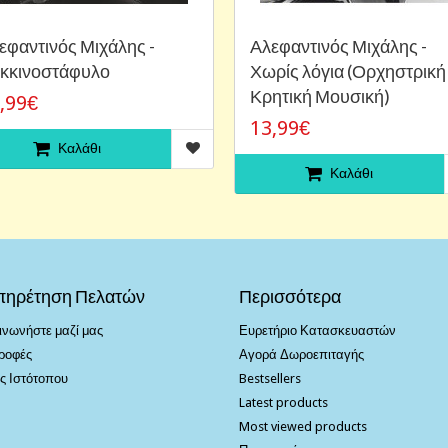
εφαντινός Μιχάλης -
Αλεφαντινός Μιχάλης -
κκινοστάφυλο
Χωρίς λόγια (Ορχηστρική
Κρητική Μουσική)
,99€
13,99€
Καλάθι
Καλάθι
πηρέτηση Πελατών
Περισσότερα
ινωνήστε μαζί μας
Ευρετήριο Κατασκευαστών
ροφές
Αγορά Δωροεπιταγής
ς Ιστότοπου
Bestsellers
Latest products
Most viewed products