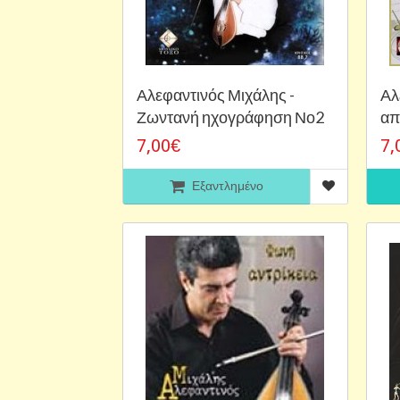
Αλεφαντινός Μιχάλης -
Αλ
Ζωντανή ηχογράφηση Νο2
απ
7,00€
7,
Εξαντλημένο