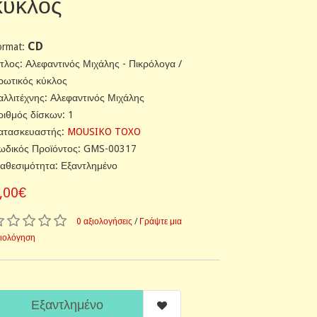
κύκλος
CD
ormat:
ίτλος: Αλεφαντινός Μιχάλης - Πικρόλογα /
ρωτικός κύκλος
αλλιτέχνης: Αλεφαντινός Μιχάλης
ριθμός δίσκων: 1
ατασκευαστής:
MOUSIKO TOXO
ωδικός Προϊόντος: GMS-00317
ιαθεσιμότητα: Εξαντλημένο
,00€
0 αξιολογήσεις
/
Γράψτε μια
ξιολόγηση
Εξαντλημένο