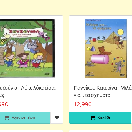
υζούνια - Λύκε λύκε είσαι
Γιαννίκου Κατερίνα - Μιλ
ώ;
για... τα σχήματα
99€
12,99€
Εξαντλημένο
Καλάθι