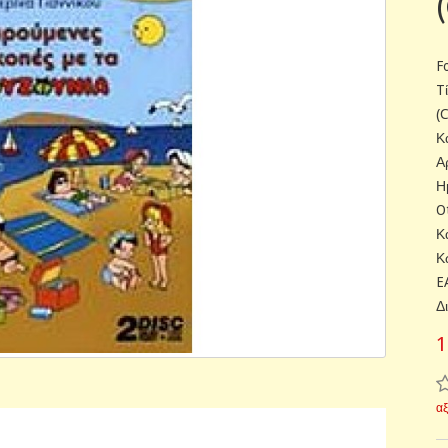
F
T
(
Κ
Α
Η
O
Κ
Κ
E
Δ
1
α