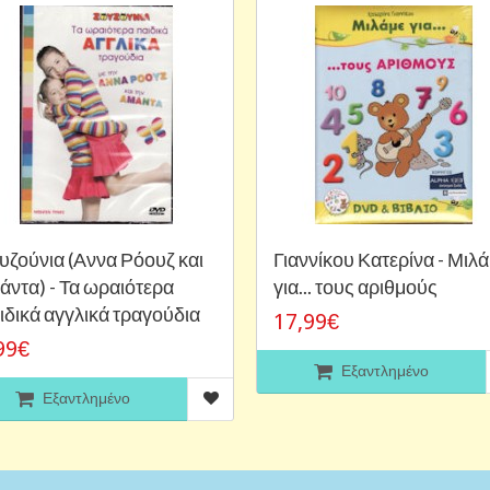
υζούνια (Αννα Ρόουζ και
Γιαννίκου Κατερίνα - Μιλ
άντα) - Τα ωραιότερα
για... τους αριθμούς
ιδικά αγγλικά τραγούδια
17,99€
99€
Εξαντλημένο
Εξαντλημένο