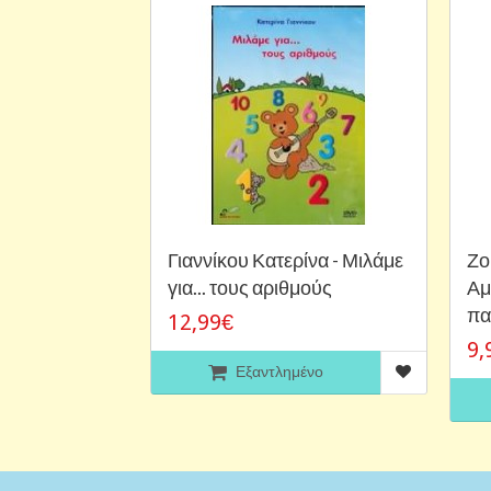
Γιαννίκου Κατερίνα - Μιλάμε
Ζο
για... τους αριθμούς
Αμ
πα
12,99€
9,
Εξαντλημένο