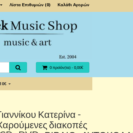
Λίστα Επιθυμιών (0)
Καλάθι Αγορών
0 προϊόν(τα) - 0,00€
 10€
Γιαννίκου Κατερίνα -
Χαρούμενες διακοπές