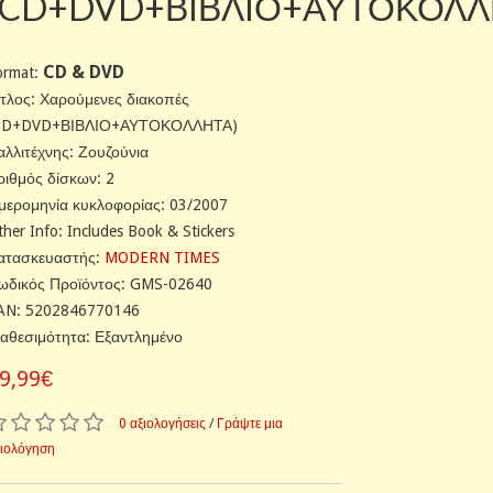
(CD+DVD+ΒΙΒΛΙΟ+ΑΥΤΟΚΟΛΛ
CD & DVD
ormat:
ίτλος: Χαρούμενες διακοπές
CD+DVD+ΒΙΒΛΙΟ+ΑΥΤΟΚΟΛΛΗΤΑ)
αλλιτέχνης: Ζουζούνια
ριθμός δίσκων: 2
μερομηνία κυκλοφορίας: 03/2007
ther Info: Includes Book & Stickers
ατασκευαστής:
MODERN TIMES
ωδικός Προϊόντος: GMS-02640
AN: 5202846770146
ιαθεσιμότητα: Εξαντλημένο
9,99€
0 αξιολογήσεις
/
Γράψτε μια
ξιολόγηση