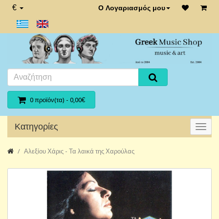
€
Ο Λογαριασμός μου
0 προϊόν(τα) - 0,00€
Κατηγορίες
Αλεξίου Χάρις - Τα λαικά της Χαρούλας