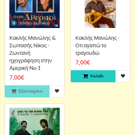
Κακλής Μανώλης &
Κακλής Μανώλης -
Σωπασής Νίκος -
Οτι αγαπώ το
Ζωντανή
τραγουδώ
ηχογράφηση στην
7,00€
Aμερική No 1
Καλάθι
7,00€
Εξαντλημένο