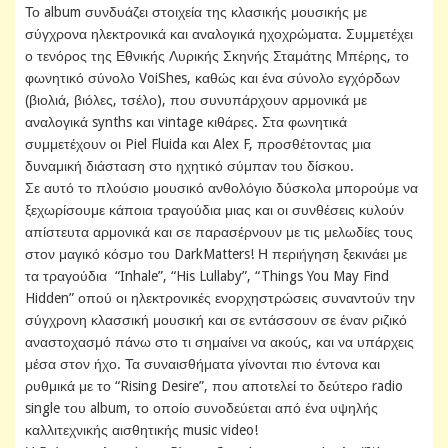
Το album συνδυάζει στοιχεία της κλασικής μουσικής με
σύγχρονα ηλεκτρονικά και αναλογικά ηχοχρώματα. Συμμετέχει
ο τενόρος της Εθνικής Λυρικής Σκηνής Σταμάτης Μπέρης, το
φωνητικό σύνολο VoiShes, καθώς και ένα σύνολο εγχόρδων
(βιολιά, βιόλες, τσέλο), που συνυπάρχουν αρμονικά με
αναλογικά synths και vintage κιθάρες. Στα φωνητικά
συμμετέχουν οι Piel Fluida και Alex F, προσθέτοντας μια
δυναμική διάσταση στο ηχητικό σύμπαν του δίσκου.
Σε αυτό το πλούσιο μουσικό ανθολόγιο δύσκολα μπορούμε να
ξεχωρίσουμε κάποια τραγούδια μιας και οι συνθέσεις κυλούν
απίστευτα αρμονικά και σε παρασέρνουν με τις μελωδίες τους
στον μαγικό κόσμο του DarkMatters! Η περιήγηση ξεκινάει με
τα τραγούδια “Inhale”, “His Lullaby”, “Things You May Find
Hidden” οπού οι ηλεκτρονικές ενορχηστρώσεις συναντούν την
σύγχρονη κλασσική μουσική και σε εντάσσουν σε έναν ριζικό
αναστοχασμό πάνω στο τι σημαίνει να ακούς, και να υπάρχεις
μέσα στον ήχο. Τα συναισθήματα γίνονται πιο έντονα και
ρυθμικά με το “Rising Desire”, που αποτελεί το δεύτερο radio
single του album, το οποίο συνοδεύεται από ένα υψηλής
καλλιτεχνικής αισθητικής music video!