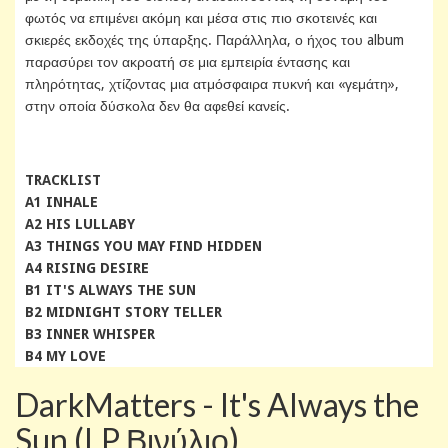
φωτός να επιμένει ακόμη και μέσα στις πιο σκοτεινές και
σκιερές εκδοχές της ύπαρξης. Παράλληλα, ο ήχος του album
παρασύρει τον ακροατή σε μια εμπειρία έντασης και
πληρότητας, χτίζοντας μια ατμόσφαιρα πυκνή και «γεμάτη»,
στην οποία δύσκολα δεν θα αφεθεί κανείς.
TRACKLIST
A1 INHALE
A2 HIS LULLABY
A3 THINGS YOU MAY FIND HIDDEN
A4 RISING DESIRE
B1 IT'S ALWAYS THE SUN
B2 MIDNIGHT STORY TELLER
B3 INNER WHISPER
B4 MY LOVE
DarkMatters - It's Always the
Sun (LP Βινύλιο)