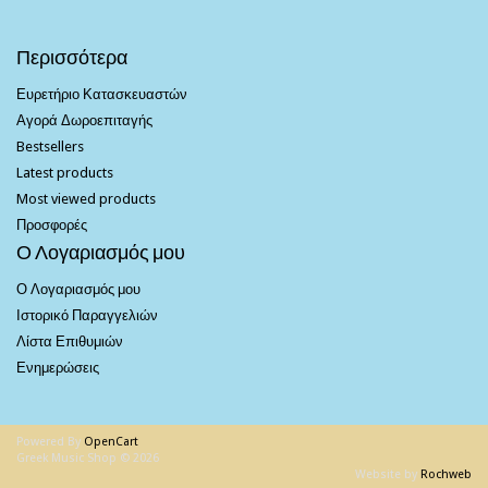
Περισσότερα
Ευρετήριο Κατασκευαστών
Αγορά Δωροεπιταγής
Bestsellers
Latest products
Most viewed products
Προσφορές
Ο Λογαριασμός μου
Ο Λογαριασμός μου
Ιστορικό Παραγγελιών
Λίστα Επιθυμιών
Ενημερώσεις
Powered By
OpenCart
Greek Music Shop © 2026
Website by
Rochweb