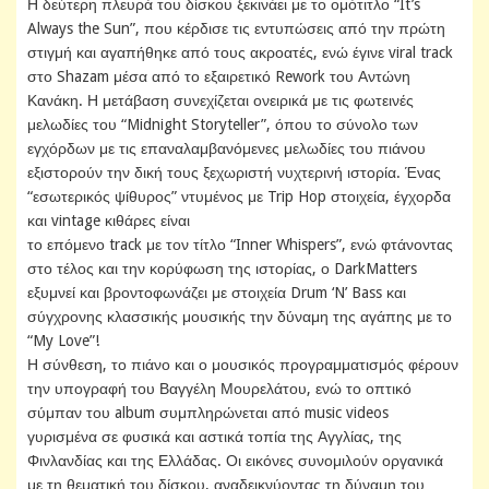
Η δεύτερη πλευρά του δίσκου ξεκινάει με το ομότιτλο “It’s
Always the Sun”, που κέρδισε τις εντυπώσεις από την πρώτη
στιγμή και αγαπήθηκε από τους ακροατές, ενώ έγινε viral track
στο Shazam μέσα από το εξαιρετικό Rework του Αντώνη
Κανάκη. Η μετάβαση συνεχίζεται ονειρικά με τις φωτεινές
μελωδίες του “Midnight Storyteller”, όπου το σύνολο των
εγχόρδων με τις επαναλαμβανόμενες μελωδίες του πιάνου
εξιστορούν την δική τους ξεχωριστή νυχτερινή ιστορία. Ένας
“εσωτερικός ψίθυρος” ντυμένος με Trip Hop στοιχεία, έγχορδα
και vintage κιθάρες είναι
το επόμενο track με τον τίτλο “Inner Whispers”, ενώ φτάνοντας
στο τέλος και την κορύφωση της ιστορίας, ο DarkMatters
εξυμνεί και βροντοφωνάζει με στοιχεία Drum ‘N’ Bass και
σύγχρονης κλασσικής μουσικής την δύναμη της αγάπης με το
“My Love”!
Η σύνθεση, το πιάνο και ο μουσικός προγραμματισμός φέρουν
την υπογραφή του Βαγγέλη Μουρελάτου, ενώ το οπτικό
σύμπαν του album συμπληρώνεται από music videos
γυρισμένα σε φυσικά και αστικά τοπία της Αγγλίας, της
Φινλανδίας και της Ελλάδας. Οι εικόνες συνομιλούν οργανικά
με τη θεματική του δίσκου, αναδεικνύοντας τη δύναμη του