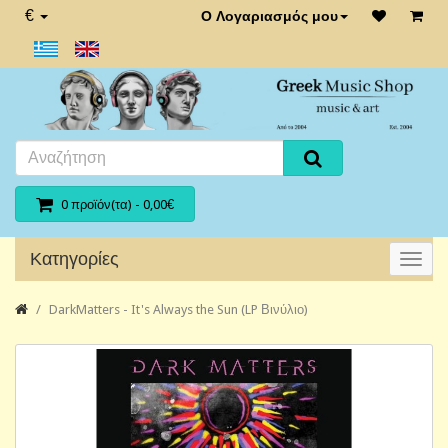
€
Ο Λογαριασμός μου
0 προϊόν(τα) - 0,00€
Κατηγορίες
DarkMatters - It's Always the Sun (LP Βινύλιο)