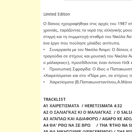
Limited Edition
Ο δίσκος ηχογραφήθηκε στις αρχές του 1987 στο
χρονιάς, ταράζοντας τα νερά της ελληνικής μου
στιγμή και τη συμμετοχή-σταθμό του Νικόλα Άσ
ένα έργο που πούλησε χιλιάδες αντίτυπα.
• Συνεργασία με τον Νικόλα Άσιμο: Ο δίσκος σ
τραγούδια σε στίχους και μουσική του Νικόλα 
ο μάλιαγκας»), προσδίδοντας έναν έντονο rock 
• Προσωπική Σφραγίδα: Ο ίδιος ο Παπακωνστα
«Χαιρετίσματα» και στο «Πάρε με», σε στίχους 
• Χαιρετίσματα (Β.Παπακωνσταντίνου,Α.Μάνο
TRACKLIST
A1 ΧΑΙΡΕΤΙΣΜΑΤΑ / HERETISMATA 4:32
A2 Ο ΣΑΛΙΑΓΚΑΣ ΚΙ Ο ΜΑΛΙΑΓΚΑΣ / O SALI
A3 ΑΓΑΠΑΩ ΚΑΙ ΑΔΙΑΦΟΡΩ / AGAPO KE ADI
A4 ΘΑ' ΡΘΩ ΝΑ ΣΕ ΒΡΩ / THA ‘RTHO NA SE
A5 ΘΑ ΝΙΚΗΣΟΥΜΕ (VENCEREMOS) / THA NI