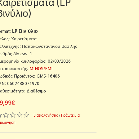
Χαιρετίσματα (LP
Βινύλιο)
LP Βιν΄ύλιο
ormat:
ίτλος: Χαιρετίσματα
αλλιτέχνης: Παπακωνσταντίνου Βασίλης
ριθμός δίσκων: 1
μερομηνία κυκλοφορίας: 02/03/2026
ατασκευαστής:
MINOS/EMI
ωδικός Προϊόντος: GMS-16406
AN: 0602488071970
ιαθεσιμότητα: Διαθέσιμο
9,99€
0 αξιολογήσεις
/
Γράψτε μια
ξιολόγηση