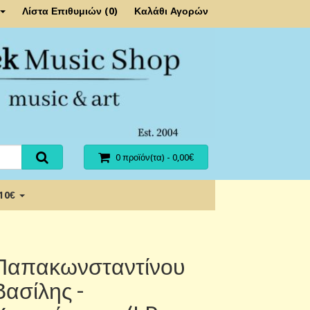
Λίστα Επιθυμιών (0)
Καλάθι Αγορών
0 προϊόν(τα) - 0,00€
 10€
Παπακωνσταντίνου
Βασίλης -