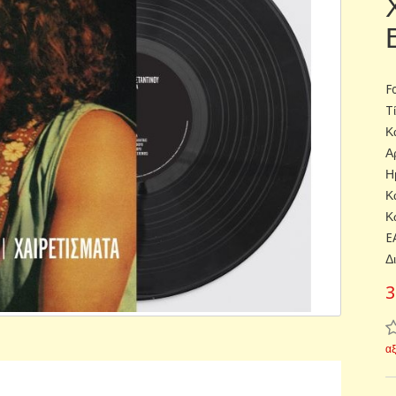
F
T
Κ
Α
Η
Κ
Κ
E
Δ
3
α