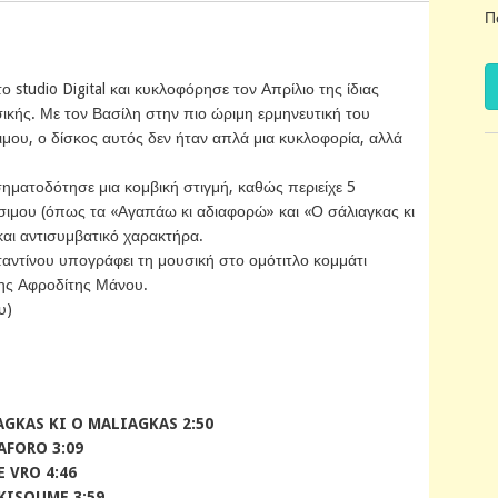
Π
 studio Digital και κυκλοφόρησε τον Απρίλιο της ίδιας
σικής. Με τον Βασίλη στην πιο ώριμη ερμηνευτική του
ιμου, ο δίσκος αυτός δεν ήταν απλά μια κυκλοφορία, αλλά
ηματοδότησε μια κομβική στιγμή, καθώς περιείχε 5
Άσιμου (όπως τα «Αγαπάω κι αδιαφορώ» και «Ο σάλιαγκας κι
και αντισυμβατικό χαρακτήρα.
ντίνου υπογράφει τη μουσική στο ομότιτλο κομμάτι
της Αφροδίτης Μάνου.
υ)
AGKAS KI O MALIAGKAS 2:50
AFORO 3:09
 VRO 4:46
KISOUME 3:59