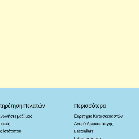
πηρέτηση Πελατών
Περισσότερα
ινωνήστε μαζί μας
Ευρετήριο Κατασκευαστών
ροφές
Αγορά Δωροεπιταγής
ς Ιστότοπου
Bestsellers
Latest products