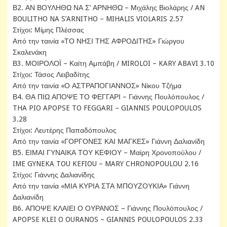
Β2. ΑΝ ΒΟΥΛΗΘΩ ΝΑ Σ’ ΑΡΝΗΘΩ – Μιχάλης Βιολάρης / AN
BOULITHO NA S’ARNITHO – MIHALIS VIOLARIS 2.57
Στίχοι: Μίμης Πλέσσας
Από την ταινία «ΤΟ ΝΗΣΙ ΤΗΣ ΑΦΡΟΔΙΤΗΣ» Γιώργου
Σκαλενάκη
Β3. ΜΟΙΡΟΛΟΪ – Καίτη Αμπάβη / MIROLOI – KARY ABAVI 3.10
Στίχοι: Τάσος Λειβαδίτης
Από την ταινία «Ο ΑΣΤΡΑΠΟΓΙΑΝΝΟΣ» Νίκου Τζήμα
Β4. ΘΑ ΠΙΩ ΑΠΟΨΕ ΤΟ ΦΕΓΓΑΡΙ – Γιάννης Πουλόπουλος /
THA PIO APOPSE TO FEGGARI – GIANNIS POULOPOULOS
3.28
Στίχοι: Λευτέρης Παπαδόπουλος
Από την ταινία «ΓΟΡΓΟΝΕΣ ΚΑΙ ΜΑΓΚΕΣ» Γιάννη Δαλιανίδη
Β5. ΕΙΜΑΙ ΓΥΝΑΙΚΑ ΤΟΥ ΚΕΦΙΟΥ – Μαίρη Χρονοπούλου /
IME GYNEKA TOU KEFIOU – MARY CHRONOPOULOU 2.16
Στίχοι: Γιάννης Δαλιανίδης
Από την ταινία «ΜΙΑ ΚΥΡΙΑ ΣΤΑ ΜΠΟΥΖΟΥΚΙΑ» Γιάννη
Δαλιανίδη
Β6. ΑΠΟΨΕ ΚΛΑΙΕΙ Ο ΟΥΡΑΝΟΣ – Γιάννης Πουλόπουλος /
APOPSE KLEI O OURANOS – GIANNIS POULOPOULOS 2.33