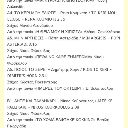
Από την ταινία «ΜΙΑ ΚΥΡΙΑ ΣΤΑ ΜΠΟΥΖΟΥΚΙΑ» Γιάννη
Δαλιανίδη
Α4. ΤΟ ΚΕΡΙ ΜΟΥ ΕΛΙΩΣΕ – Ρένα Κουμιώτη / TO KERI MOU
ELIOSE – RENA KOUMIOTI 2.35
Στίχοι: Μάγδα Λεονάρδου
Από την ταινία «Η ΘΕΙΑ ΜΟΥ Η ΧΙΠΙΣΣΑ» Αλέκου Σακελλάριου
Α5. ΜΗΝ ΑΡΓΗΣΕΙΣ – Πόπη Αστεριάδη / MIN ARGISIS – POPI
ASTERIADI 3.16
Στίχοι: Νίκος Φώσκολος
Από την ταινία «ΠΕΘΑΙΝΩ ΚΑΘΕ ΞΗΜΕΡΩΜΑ» Νίκου
Φώσκολου
Α6. ΠΟΙΟΣ ΤΟ ΞΕΡΕΙ – Δημήτρης Χορν / PIOS TO XERI –
DIMITRIS HORN 2.34
Στίχοι: Κώστας Πρετεντέρης
Από την ταινία «ΗΜΕΡΕΣ ΤΟΥ ΟΚΤΩΒΡΗ» Ε. Βελόπουλου
Β1. ΑΗΤΕ ΚΑΙ ΠΑΛΛΗΚΑΡΙ – Νίκος Κούρκουλος / AITE KE
PALLIKARI – NIKOS KOURKOULOS 2.08
Στίχοι: Νίκος Φώσκολος
Από την ταινία «ΤΟ ΧΩΜΑ ΒΑΦΤΗΚΕ ΚΟΚΚΙΝΟ» Βασίλη
Γεωργιάδη