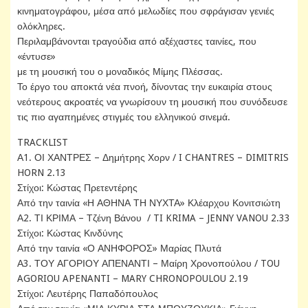
κινηματογράφου, μέσα από μελωδίες που σφράγισαν γενιές
ολόκληρες.
Περιλαμβάνονται τραγούδια από αξέχαστες ταινίες, που
«έντυσε»
με τη μουσική του ο μοναδικός Μίμης Πλέσσας.
Το έργο του αποκτά νέα πνοή, δίνοντας την ευκαιρία στους
νεότερους ακροατές να γνωρίσουν τη μουσική που συνόδευσε
τις πιο αγαπημένες στιγμές του ελληνικού σινεμά.
TRACKLIST
Α1. ΟΙ ΧΑΝΤΡΕΣ – Δημήτρης Χορν / I CHANTRES – DIMITRIS
HORN 2.13
Στίχοι: Κώστας Πρετεντέρης
Από την ταινία «Η ΑΘΗΝΑ ΤΗ ΝΥΧΤΑ» Κλέαρχου Κονιτσιώτη
Α2. ΤΙ ΚΡΙΜΑ – Τζένη Βάνου / TI KRIMA – JENNY VANOU 2.33
Στίχοι: Κώστας Κινδύνης
Από την ταινία «Ο ΑΝΗΦΟΡΟΣ» Μαρίας Πλυτά
Α3. ΤΟΥ ΑΓΟΡΙΟΥ ΑΠΕΝΑΝΤΙ – Μαίρη Χρονοπούλου / TOU
AGORIOU APENANTI – MARY CHRONOPOULOU 2.19
Στίχοι: Λευτέρης Παπαδόπουλος