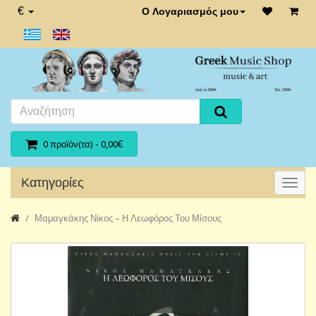
€
Ο Λογαριασμός μου
0 προϊόν(τα) - 0,00€
Κατηγορίες
Μαμαγκάκης Νίκος‎ – Η Λεωφόρος Του Μίσους