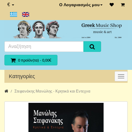
€
Ο Λογαριασμός μου
0 προϊόν(τα) - 0,00€
Κατηγορίες
Στεφανάκης Μανώλης - Κρητικά και Εντεχνα