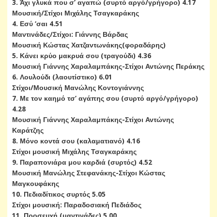
3. Άχι γλυκά που σ’ αγαπώ (συρτό αργό/γρήγορο) 4.17
Μουσική/Στίχοι Μιχάλης Τσαγκαράκης
4. Εσύ ‘σαι 4.51
Μαντινάδες/Στίχοι: Γιάννης Βάρδας
Μουσική Κώστας Χατζαντωνάκης(φοραδάρης)
5. Κάνει κρύο μακρυά σου (τραγούδι) 4.36
Μουσική Γιάννης Χαραλαμπάκης-Στίχοι Αντώνης Περάκης
6. Λουλούδι (λαουτίστικο) 6.01
Στίχοι/Μουσική Μανώλης Κοντογιάννης
7. Με τον καημό τσ’ αγάπης σου (συρτό αργό/γρήγορο)
4.28
Μουσική Γιάννης Χαραλαμπάκης-Στίχοι Αντώνης
Καράτζης
8. Μόνο κοντά σου (καλαματιανό) 4.16
Στίχοι μουσική Μιχάλης Τσαγκαράκης
9. Παραπονιάρα μου καρδιά (συρτός) 4.52
Μουσική Μανώλης Στεφανάκης-Στίχοι Κώστας
Μαγκουφάκης
10. Πεδιαδίτικος συρτός 5.05
Στίχοι μουσική: Παραδοσιακή Πεδιάδος
11. Προσευχή (μαντινάδες) 5.00