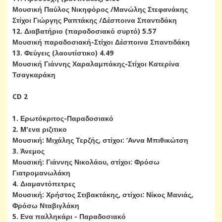
Μουσική Παύλος Νικηφόρος /Μανώλης Στεφανάκης
Στίχοι Γιώργης Ραπτάκης /Δέσποινα Σπαντιδάκη
12. Διαβατήριο (παραδοσιακό συρτό) 5.57
Μουσική παραδοσιακή-Στίχοι Δέσποινα Σπαντιδάκη
13. Φεύγεις (λαουτίστικο) 4.49
Μουσική Γιάννης Χαραλαμπάκης-Στίχοι Κατερίνα
Τσαγκαράκη
CD 2
1. Ερωτόκριτος-Παραδοσιακό
2. M'ενα ριζιτικο
Μουσική: Μιχάλης Τερζής, στίχοι: ‘Αννα Μπιθικώτση
3. Άνεμος
Μουσική: Γιάννης Νικολάου, στίχοι: Φρόσω
Γιατρομανωλάκη
4. Διαμαντόπετρες
Μουσική: Χρήστος Στιβακτάκης, στίχοι: Νίκος Μανιάς,
Φρόσω Νταβιγλάκη
5. Ενα παλληκάρι - Παραδοσιακό