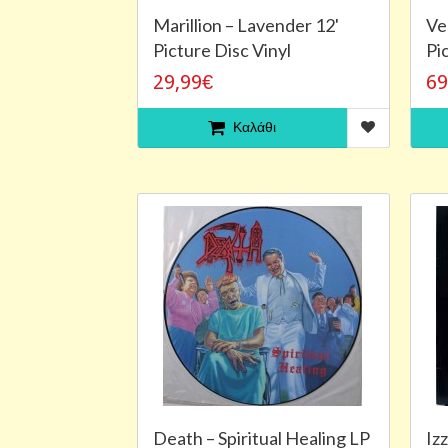
Marillion – Lavender 12'
Ve
Picture Disc Vinyl
Pi
29,99€
69
Καλάθι
Death ‎– Spiritual Healing LP
Izz