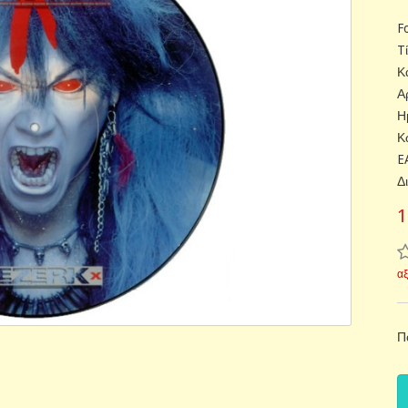
F
T
Κα
Α
Η
Κ
E
Δ
1
α
Π