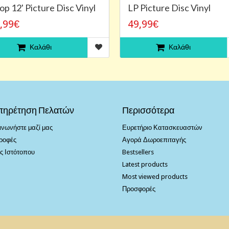
op 12' Picture Disc Vinyl
LP Picture Disc Vinyl
,99€
49,99€
Καλάθι
Καλάθι
πηρέτηση Πελατών
Περισσότερα
ινωνήστε μαζί μας
Ευρετήριο Κατασκευαστών
ροφές
Αγορά Δωροεπιταγής
ς Ιστότοπου
Bestsellers
Latest products
Most viewed products
Προσφορές