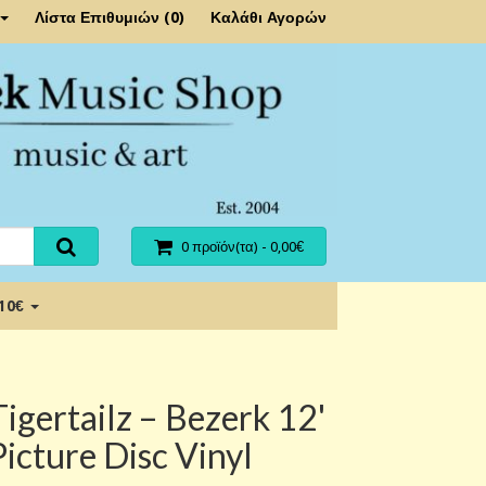
Λίστα Επιθυμιών (0)
Καλάθι Αγορών
0 προϊόν(τα) - 0,00€
 10€
Tigertailz – Bezerk 12'
Picture Disc Vinyl