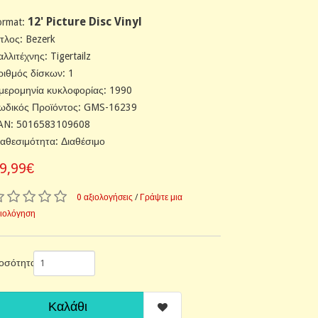
12' Picture Disc Vinyl
ormat:
ίτλος: Bezerk
λλιτέχνης: Tigertailz
ριθμός δίσκων: 1
μερομηνία κυκλοφορίας: 1990
ωδικός Προϊόντος: GMS-16239
AN: 5016583109608
ιαθεσιμότητα: Διαθέσιμο
9,99€
0 αξιολογήσεις
/
Γράψτε μια
ξιολόγηση
οσότητα
Καλάθι