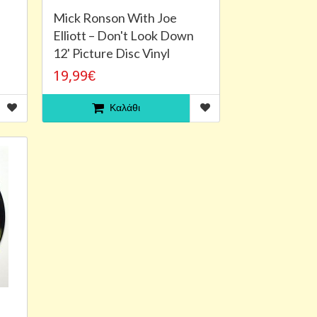
Mick Ronson With Joe
Elliott – Don't Look Down
12' Picture Disc Vinyl
19,99€
Καλάθι