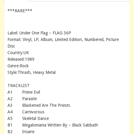
***RARE***
Label: Under One Flag – FLAG 36P
Format: Vinyl, LP, Album, Limited Edition, Numbered, Picture
Disc
Country:UK
Released:1989
Genre:Rock
Style:Thrash, Heavy Metal
TRACKLIST
A1 Prime Evil
A2 Parasite
A3 Blackened Are The Priests
A4 Carnivorous
A5 Skeletal Dance
B1 Megalomania Written-By – Black Sabbath
B2 Insane