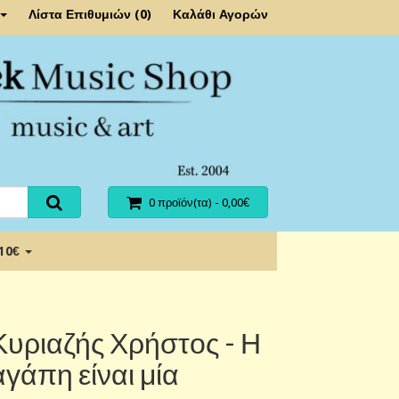
Λίστα Επιθυμιών (0)
Καλάθι Αγορών
0 προϊόν(τα) - 0,00€
 10€
Κυριαζής Χρήστος - Η
αγάπη είναι μία