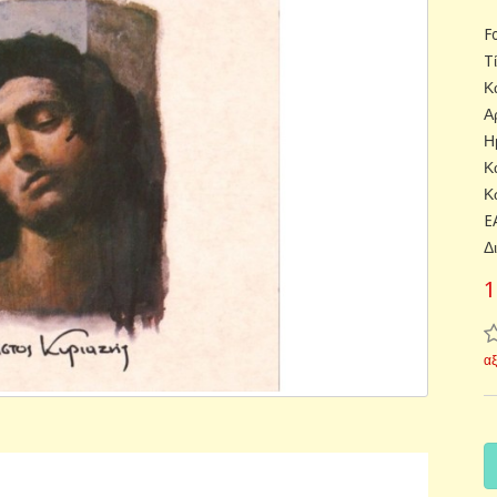
F
T
Κ
Α
Η
Κ
Κ
E
Δ
1
α