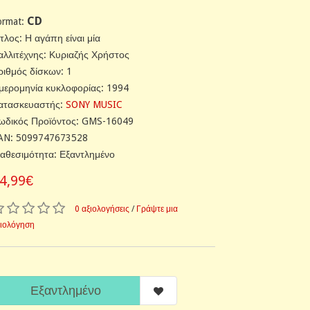
CD
ormat:
ίτλος: Η αγάπη είναι μία
αλλιτέχνης: Κυριαζής Χρήστος
ριθμός δίσκων: 1
μερομηνία κυκλοφορίας: 1994
ατασκευαστής:
SONY MUSIC
ωδικός Προϊόντος: GMS-16049
AN: 5099747673528
ιαθεσιμότητα: Εξαντλημένο
4,99€
0 αξιολογήσεις
/
Γράψτε μια
ξιολόγηση
Εξαντλημένο