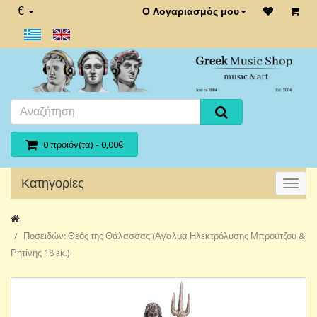
€
Ο Λογαριασμός μου
0 προϊόν(τα) - 0,00€
Κατηγορίες
Ποσειδών: Θεός της Θάλασσας (Αγαλμα Ηλεκτρόλυσης Μπρούτζου &
Ρητίνης 18 εκ.)