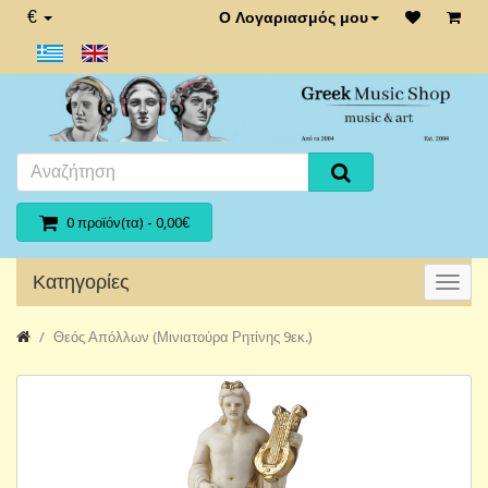
€
Ο Λογαριασμός μου
0 προϊόν(τα) - 0,00€
Κατηγορίες
Θεός Απόλλων (Μινιατούρα Ρητίνης 9εκ.)