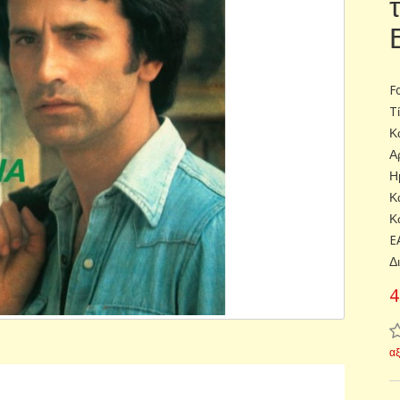
F
T
Κ
Α
Η
Κ
Κ
E
Δ
4
α