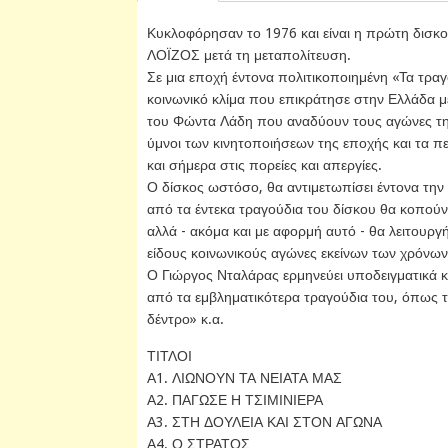
Κυκλοφόρησαν το 1976 και είναι η πρώτη δισκ
ΛΟΪΖΟΣ μετά τη μεταπολίτευση.
Σε μια εποχή έντονα πολιτικοποιημένη «Τα τραγ
κοινωνικό κλίμα που επικράτησε στην Ελλάδα μετ
του Φώντα Λάδη που αναδύουν τους αγώνες της ε
ύμνοι των κινητοποιήσεων της εποχής και τα 
και σήμερα στις πορείες και απεργίες.
Ο δίσκος ωστόσο, θα αντιμετωπίσει έντονα την
από τα έντεκα τραγούδια του δίσκου θα κοπούν
αλλά - ακόμα και με αφορμή αυτό - θα λειτουργή
είδους κοινωνικούς αγώνες εκείνων των χρόνων
Ο Γιώργος Νταλάρας ερμηνεύει υποδειγματικά κα
από τα εμβληματικότερα τραγούδια του, όπως τα
δέντρο» κ.α.
ΤΙΤΛΟΙ
Α1. ΛΙΩΝΟΥΝ ΤΑ ΝΕΙΑΤΑ ΜΑΣ
Α2. ΠΑΓΩΣΕ Η ΤΣΙΜΙΝΙΕΡΑ
Α3. ΣΤΗ ΔΟΥΛΕΙΑ ΚΑΙ ΣΤΟΝ ΑΓΩΝΑ
Α4. Ο ΣΤΡΑΤΟΣ