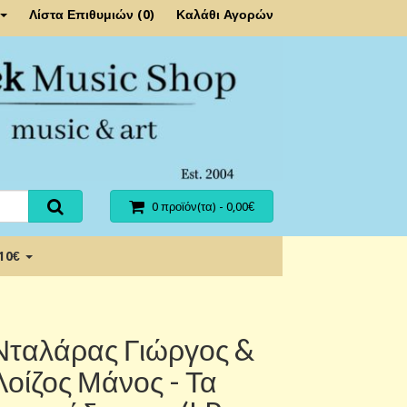
Λίστα Επιθυμιών (0)
Καλάθι Αγορών
0 προϊόν(τα) - 0,00€
 10€
Νταλάρας Γιώργος &
Λοίζος Μάνος - Τα