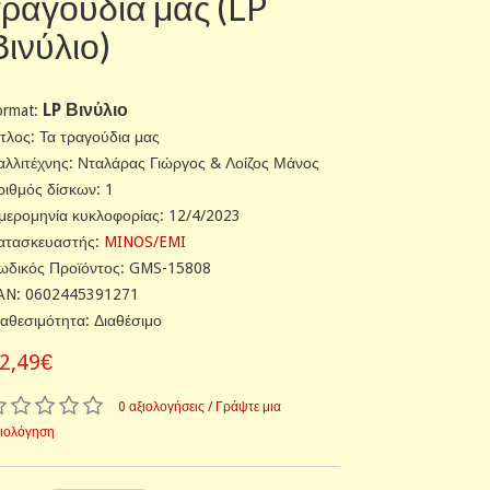
τραγούδια μας (LP
Βινύλιο)
LP Βινύλιο
ormat:
ίτλος: Τα τραγούδια μας
αλλιτέχνης: Νταλάρας Γιώργος & Λοίζος Μάνος
ριθμός δίσκων: 1
μερομηνία κυκλοφορίας: 12/4/2023
ατασκευαστής:
MINOS/EMI
ωδικός Προϊόντος: GMS-15808
AN: 0602445391271
ιαθεσιμότητα: Διαθέσιμο
2,49€
0 αξιολογήσεις
/
Γράψτε μια
ξιολόγηση