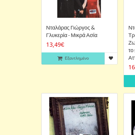
Νταλάρας Γιώργος &
Ντ
Γλυκερία - Μικρά Ασία
Τρ
Ζω
13,49€
το
Ατ
Εξαντλημένο
16