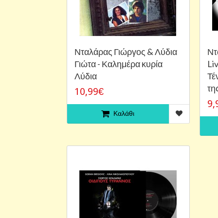
Νταλάρας Γιώργος & Λύδια
Ντ
Γιώτα - Καλημέρα κυρία
Liv
Λύδια
Τέ
τη
10,99€
9,
Καλάθι