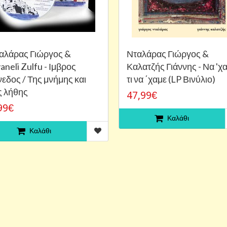
αλάρας Γιώργος &
Νταλάρας Γιώργος &
aneli Zulfu - Ιμβρος
Καλατζής Γιάννης - Να 'χ
νεδος / Της μνήμης και
τι να ΄χαμε (LP Βινύλιο)
ς λήθης
47,99€
99€
Καλάθι
Καλάθι