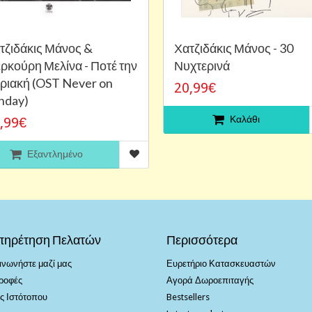
τζιδάκις Μάνος &
Χατζιδάκις Μάνος - 30
ρκούρη Μελίνα - Ποτέ την
Νυχτερινά
ριακή (OST Never on
20,99€
nday)
Καλάθι
,99€
Εξαντλημένο
πηρέτηση Πελατών
Περισσότερα
ινωνήστε μαζί μας
Ευρετήριο Κατασκευαστών
ροφές
Αγορά Δωροεπιταγής
ς Ιστότοπου
Bestsellers