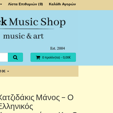
Λίστα Επιθυμιών (0)
Καλάθι Αγορών
0 προϊόν(τα) - 0,00€
 10€
Χατζιδάκις Μάνος – Ο
Ελληνικός