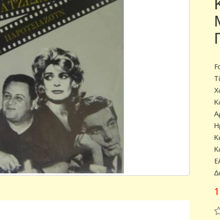
F
T
Χ
Κ
Α
Η
Κ
Κ
E
Δ
1