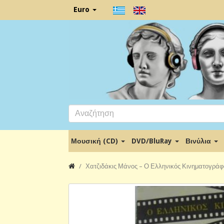
Euro
Μουσική (CD)
DVD/BluRay
Βινύλια
Χατζιδάκις Μάνος – Ο Ελληνικός Κινηματογράφ