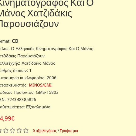
Κινηματογράφος Και Ο
Μάνος Χατζιδάκις
Παρουσιάζουν
CD
ormat:
ίτλος: Ο Ελληνικός Κινηματογράφος Και Ο Μάνος
ατζιδάκις Παρουσιάζουν
αλλιτέχνης: Χατζιδάκις Μάνος
ριθμός δίσκων: 1
μερομηνία κυκλοφορίας: 2006
ατασκευαστής:
MINOS/EMI
ωδικός Προϊόντος: GMS-15802
AN: 724348385826
ιαθεσιμότητα: Εξαντλημένο
4,99€
0 αξιολογήσεις
/
Γράψτε μια