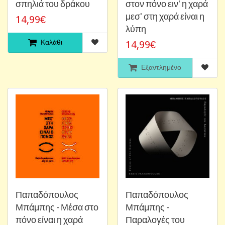
σπηλιά του δράκου
στον πόνο ειν' η χαρά
μεσ' στη χαρά είναι η
14,99€
λύπη
Καλάθι
14,99€
Εξαντλημένο
Παπαδόπουλος
Παπαδόπουλος
Μπάμπης - Μέσα στο
Μπάμπης -
πόνο είναι η χαρά
Παραλογές του