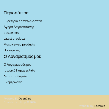
Περισσότερα
Ευρετήριο Κατασκευαστών
Αγορά Δωροεπιταγής
Bestsellers
Latest products
Most viewed products
Προσφορές
Ο Λογαριασμός μου
Ο Λογαριασμός μου
Ιστορικό Παραγγελιών
Λίστα Επιθυμιών
Ενημερώσεις
Powered By
OpenCart
Greek Music Shop © 2026
Website by
Rochweb