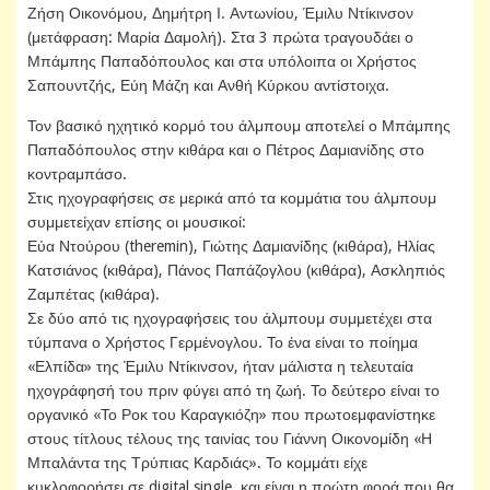
Ζήση Οικονόμου, Δημήτρη Ι. Αντωνίου, Έμιλυ Ντίκινσον
(μετάφραση: Μαρία Δαμολή). Στα 3 πρώτα τραγουδάει ο
Μπάμπης Παπαδόπουλος και στα υπόλοιπα οι Χρήστος
Σαπουντζής, Εύη Μάζη και Ανθή Κύρκου αντίστοιχα.
Τον βασικό ηχητικό κορμό του άλμπουμ αποτελεί ο Μπάμπης
Παπαδόπουλος στην κιθάρα και ο Πέτρος Δαμιανίδης στο
κοντραμπάσο.
Στις ηχογραφήσεις σε μερικά από τα κομμάτια του άλμπουμ
συμμετείχαν επίσης οι μουσικοί:
Εύα Ντούρου (theremin), Γιώτης Δαμιανίδης (κιθάρα), Ηλίας
Κατσιάνος (κιθάρα), Πάνος Παπάζογλου (κιθάρα), Ασκληπιός
Ζαμπέτας (κιθάρα).
Σε δύο από τις ηχογραφήσεις του άλμπουμ συμμετέχει στα
τύμπανα ο Χρήστος Γερμένογλου. Το ένα είναι το ποίημα
«Ελπίδα» της Έμιλυ Ντίκινσον, ήταν μάλιστα η τελευταία
ηχογράφησή του πριν φύγει από τη ζωή. Το δεύτερο είναι το
οργανικό «Το Ροκ του Καραγκιόζη» που πρωτοεμφανίστηκε
στους τίτλους τέλους της ταινίας του Γιάννη Οικονομίδη «Η
Μπαλάντα της Τρύπιας Καρδιάς». Το κομμάτι είχε
κυκλοφορήσει σε digital single και είναι η πρώτη φορά που θα